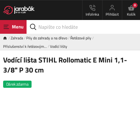
0
Infolinka
Přihlásit
Košík
Menu
Zahrada
Pily do zahrady a na dřevo
Řetězové pily
Příslušenství k řetězovým…
Vodící lišty
Vodící lišta STIHL Rollomatic E Mini 1,1-
3/8" P 30 cm
Dárek zdarma