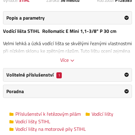
Výrobce:
STIHL
Záruka:
36 měsíců
Kód zboží:
P128383
Popis a parametry
Vodící lišta STIHL Rollomatic E Mini 1,1-3/8" P 30 cm
Velmi lehká a úzká vodící lišta se skvělými řeznými vlastnostmi
při nízkém sklonu ke zpětným rázům. Tuto lištu ocení zejména
příležitostní uživatelé. Díky pilové liště STIHL Rollomatic E mini
Více
hravě zvládnete běžné činnosti na zahradě jako jsou
ořezávání
stromů, keřů, příprava dřeva na zimu nebo kácení menších
Volitelné příslušenství
1
stromů.
Poradna
Lišta se používá ideálně v kombinaci
s pilovými řetězy Picco-
Mini
, které se vyznačují malými články. Jako všechny pilové
vodící lišty STIHL se i tato vyrábí ze Chrommolybdenové oceli.
Příslušenství k řetězovým pilám
Vodící lišty
Počet zubů vratné hvězdice: 7
Vodící lišty STIHL
Vodící lišty na motorové pily STIHL
Odborné poradenství a servis: