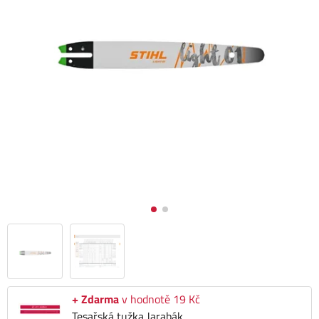
+ Zdarma
v hodnotě 19 Kč
Tesařská tužka Jarabák