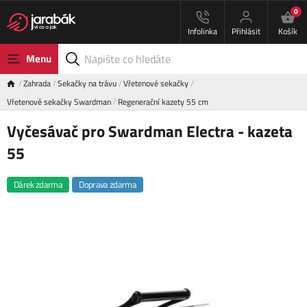
0
Infolinka
Přihlásit
Košík
Menu
Zahrada
Sekačky na trávu
Vřetenové sekačky
Vřetenové sekačky Swardman
Regenerační kazety 55 cm
Vyčesávač pro Swardman Electra - kazeta
55
Dárek zdarma
Doprava zdarma