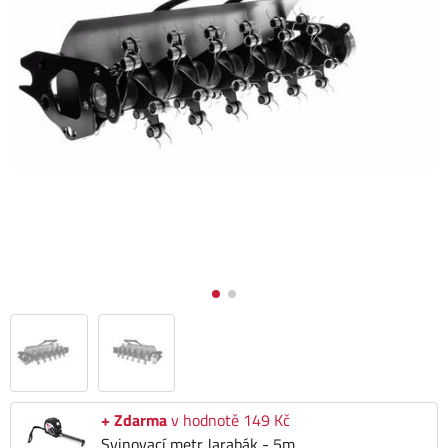
+ Zdarma
v hodnotě 149 Kč
Svinovací metr Jarabák - 5m