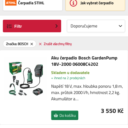
Čerpadla STIHL
Jak vybrat čerpadlo
Doporučujeme
Filtr
Značka: BOSCH
Zrušit všechny filtry
Aku čerpadlo Bosch GardenPump
18V-2000 06008C4202
Skladem u dodavatele
+ ihned na 2 prodejnách
Napětí 18 V, max. hloubka ponoru 1,8 m,
max. průtok 2000 l/h, hmotnost 2,2 kg.
Akumulátor a…
3 550 Kč
Do košíku