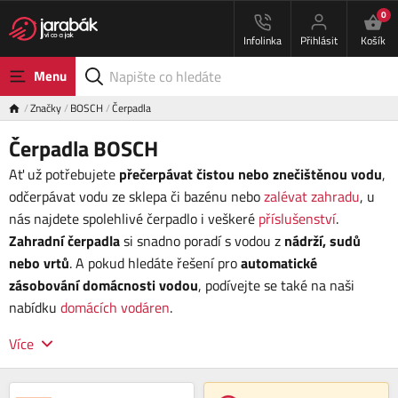
0
Infolinka
Přihlásit
Košík
Menu
Značky
BOSCH
Čerpadla
Čerpadla BOSCH
Ať už potřebujete
přečerpávat čistou nebo znečištěnou vodu
,
odčerpávat vodu ze sklepa či bazénu nebo
zalévat zahradu
, u
nás najdete spolehlivé čerpadlo i veškeré
příslušenství
.
Zahradní čerpadla
si snadno poradí s vodou z
nádrží, sudů
nebo vrtů
. A pokud hledáte řešení pro
automatické
zásobování domácnosti vodou
, podívejte se také na naši
nabídku
domácích vodáren
.
Více