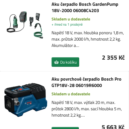
Aku čerpadlo Bosch GardenPump
18V-2000 06008C4203
Skladem u dodavatele
+ ihned na 1 prodejně
Napětí 18 V, max. hloubka ponoru 1,8 m,
max. průtok 2000 l/h, hmotnost 2,2 kg.
Akumulátor a…
2 355 Kč
Do košíku
Aku povrchové čerpadlo Bosch Pro
GTP18V-28 06019R6000
Skladem u dodavatele
Napětí 18 V, max. výtlak 20 m, max.
průtok 2800 l/h, max. sací hloubka 5 m,
hmotnost 2,2 kg.…
5 663 Kč