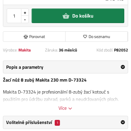
+
Do košíku
-
Porovnat
Do seznamu
Výrobce:
Makita
Záruka:
36 měsíců
Kód zboží:
P82052
Popis a parametry
Žací nůž 8 zubý Makita 230 mm D-73324
Makita D-73324 je profesionální 8-zubý žací kotouč s
použitím pro údržbu zahrad, parků a neudržovaných ploch.
Více
Nůž je vyroben z kvalitní oceli a je určen především
pro sekání
tužší trávy, plevele a drobných náletových dřevin.
Volitelné příslušenství
1
Rozměry: 230 x 25,4 x 1,8 mm