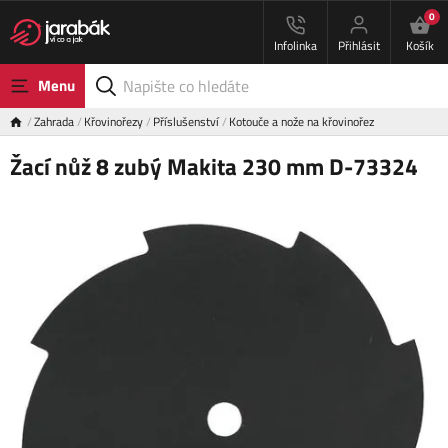
0
Infolinka
Přihlásit
Košík
Menu
Zahrada
Křovinořezy
Příslušenství
Kotouče a nože na křovinořez
Žací nůž 8 zubý Makita 230 mm D-73324