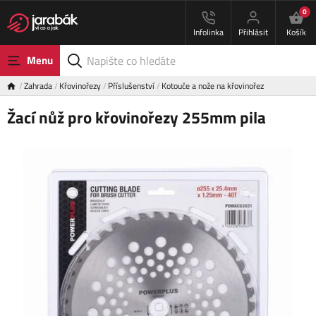
0
Infolinka
Přihlásit
Košík
Menu
Zahrada
Křovinořezy
Příslušenství
Kotouče a nože na křovinořez
Žací nůž pro křovinořezy 255mm pila