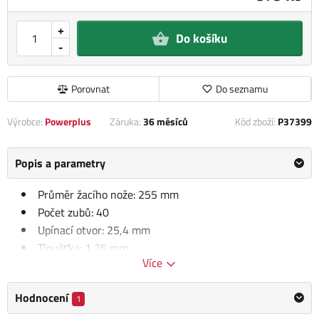
+
Do košíku
-
Porovnat
Do seznamu
Výrobce:
Powerplus
Záruka:
36 měsíců
Kód zboží:
P37399
Popis a parametry
Průměr žacího nože: 255 mm
Počet zubů: 40
Upínací otvor: 25,4 mm
Tloušťka: 1,25 mm
Více
Hmotnost: 0,4 kg
Balení výška: 33.5 cm
Hodnocení
1
Balení šířka: 2.5 cm
Balení délka: 28.6 cm