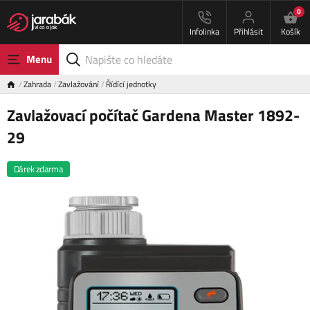
0
Infolinka
Přihlásit
Košík
Menu
Zahrada
Zavlažování
Řídící jednotky
Zavlažovací počítač Gardena Master 1892-
29
Dárek zdarma