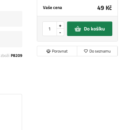
49 Kč
Vaše cena
+
Do košíku
-
Porovnat
Do seznamu
 zboží:
P8209