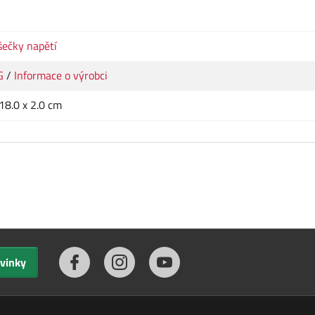
ečky napětí
G
/
Informace o výrobci
 18.0 x 2.0 cm
ovinky