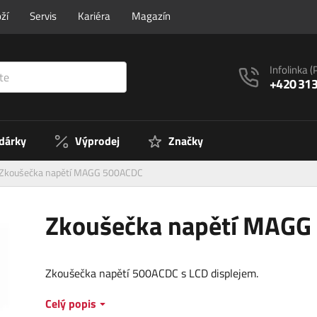
ží
Servis
Kariéra
Magazín
Infolinka
(
+420 313
 dárky
Výprodej
Značky
Zkoušečka napětí MAGG 500ACDC
Zkoušečka napětí MAGG
Zkoušečka napětí 500ACDC s LCD displejem.
Celý popis