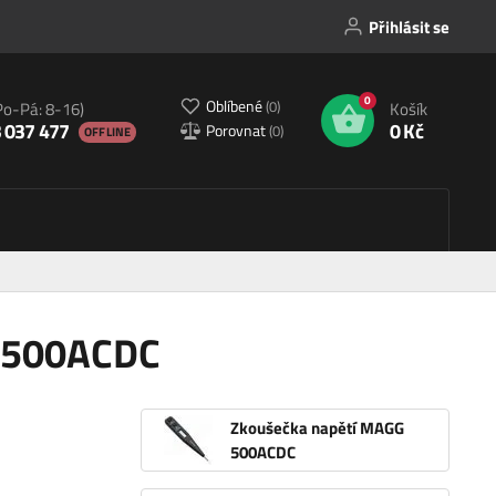
Přihlásit se
0
Oblíbené
(
0
)
Po-Pá: 8-16)
Košík
 037 477
0 Kč
Porovnat
(
0
)
OFFLINE
 500ACDC
Zkoušečka napětí MAGG
500ACDC