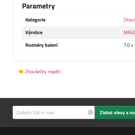
Parametry
Kategorie
Zkouš
Výrobce
MAG
Rozměry balení
7.0 x
Zkoušečky napětí
i
Získat slevy a n