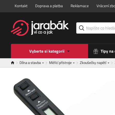
Kontakt
Doprava a platba
Reklamace
Vrácení zbo
Vyberte si kategorii
Tipy na
Dílna a stavba
Měřící přístroje
Zkoušečky napětí