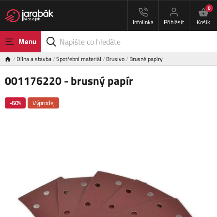
0
Infolinka
Přihlásit
Košík
Menu
Dílna a stavba
Spotřební materiál
Brusivo
Brusné papíry
001176220 - brusný papír
-60%
Výprodej