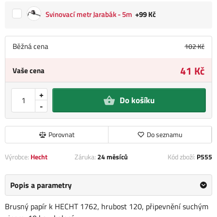
Svinovací metr Jarabák - 5m
+99 Kč
Běžná cena
102 Kč
41 Kč
Vaše cena
+
Do košíku
-
Porovnat
Do seznamu
Výrobce:
Hecht
Záruka:
24 měsíců
Kód zboží:
P555
Popis a parametry
Brusný papír k HECHT 1762, hrubost 120, připevnění suchým