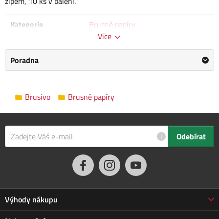
zipem, 10 ks v balení.
Kategorie
Brusné papíry
Více
Výrobce
Hecht
/
Informace o výrobci
Poradna
Zrnitost
P120
Rozměry balení
0.0 x 0.0 x 0.0 cm
Brusivo
Brusné papíry
i
Odebírat
Výhody nákupu
Proč nakupovat u nás