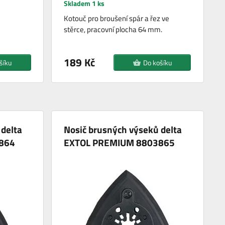
Skladem 1 ks
Kotouč pro broušení spár a řez ve
stěrce, pracovní plocha 64 mm.
189 Kč
šíku
Do košíku
 delta
Nosič brusných výseků delta
864
EXTOL PREMIUM 8803865