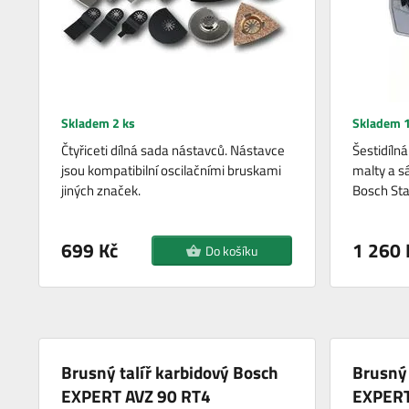
Skladem 2 ks
Skladem 1
Čtyřiceti dílná sada nástavců. Nástavce
Šestidíln
jsou kompatibilní oscilačními bruskami
malty a s
jiných značek.
Bosch Sta
699 Kč
1 260 
Do košíku
Brusný talíř karbidový Bosch
Brusný 
EXPERT AVZ 90 RT4
EXPER