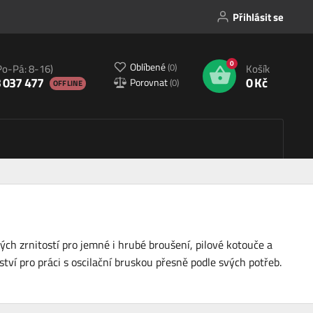
Přihlásit se
0
Oblíbené
(
0
)
Po-Pá: 8-16)
Košík
 037 477
0 Kč
Porovnat
(
0
)
OFFLINE
ých zrnitostí pro jemné i hrubé broušení, pilové kotouče a
ství pro práci s oscilační bruskou přesně podle svých potřeb.