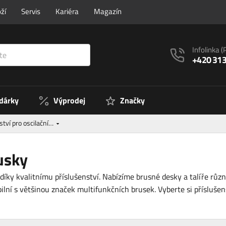
ží
Servis
Kariéra
Magazín
Infolinka
(
+420 313
 dárky
Výprodej
Značky
ství pro oscilační…
rusky
díky kvalitnímu příslušenství. Nabízíme brusné desky a talíře různ
bilní s většinou značek multifunkčních brusek. Vyberte si příslušen