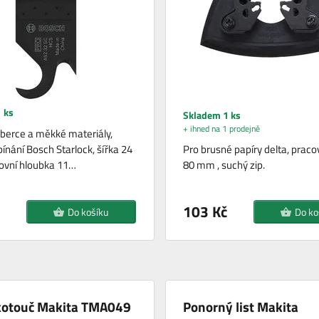
 ks
Skladem 1 ks
+ ihned na 1 prodejně
berce a měkké materiály,
ínání Bosch Starlock, šířka 24
Pro brusné papíry delta, praco
ovní hloubka 11…
80 mm , suchý zip.
103 Kč
Do košíku
Do ko
 kotouč Makita TMA049
Ponorný list Makita