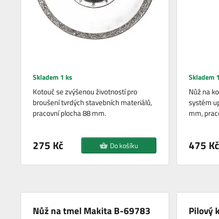
Skladem 1 ks
Skladem 1
Kotouč se zvýšenou životností pro
Nůž na ko
broušení tvrdých stavebních materiálů,
systém up
pracovní plocha 88 mm.
mm, prac
275 Kč
475 Kč
Do košíku
Nůž na tmel Makita B-69783
Pilový