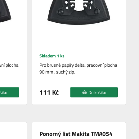
Skladem 1 ks
vní plocha
Pro brusné papíry delta, pracovní plocha
90 mm , suchý zip.
111 Kč
šíku
Do košíku
Ponorný list Makita TMA054