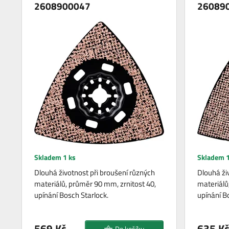
2608900047
26089
Skladem 1 ks
Skladem 1
Dlouhá životnost při broušení různých
Dlouhá ži
materiálů, průměr 90 mm, zrnitost 40,
materiálů
upínání Bosch Starlock.
upínání B
569 Kč
635 Kč
Do košíku