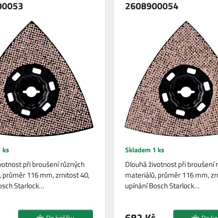
00053
2608900054
 ks
Skladem 1 ks
votnost při broušení různých
Dlouhá životnost při broušení 
, průměr 116 mm, zrnitost 40,
materiálů, průměr 116 mm, zrn
osch Starlock…
upínání Bosch Starlock…
682 Kč
Do košíku
Do ko