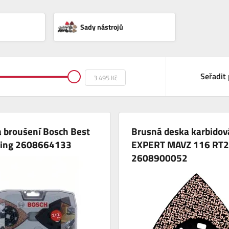
Sady nástrojů
Seřadit 
 broušení Bosch Best
Brusná deska karbidov
ding 2608664133
EXPERT MAVZ 116 RT2
2608900052