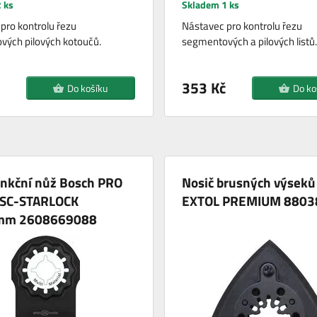
 ks
Skladem 1 ks
pro kontrolu řezu
Nástavec pro kontrolu řezu
ých pilových kotoučů.
segmentových a pilových listů.
353 Kč
Do košíku
Do ko
unkční nůž Bosch PRO
Nosič brusných výseků
 SC-STARLOCK
EXTOL PREMIUM 8803
mm 2608669088