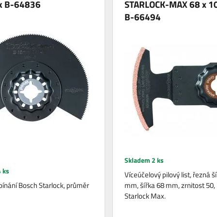
ck B-64836
STARLOCK-MAX 68 x 1
B-66494
Skladem 2 ks
 ks
Víceúčelový pilový list, řezná š
ínání Bosch Starlock, průměr
mm, šířka 68 mm, zrnitost 50, 
Starlock Max.