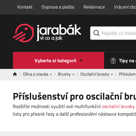
Kontakt
Doprava a platba
Reklamace
Vrácení zbo
Vyberte si kategorii
Tipy na
Dílna a stavba
Brusky
Oscilační brusky
Příslušen
Příslušenství pro oscilační b
Rozšiřte možnosti využití své multifunkční
oscilační brusky
listy pro přesné řezy a další profesionální nástavce kompati