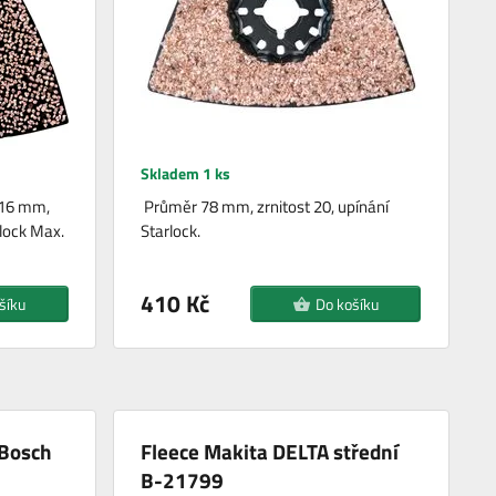
Skladem 1 ks
116 mm,
Průměr 78 mm, zrnitost 20, upínání
rlock Max.
Starlock.
410 Kč
šíku
Do košíku
 Bosch
Fleece Makita DELTA střední
B-21799