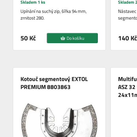
Skladem 1 ks
Skladem 2
Upínání na suchý zip, šířka 94 mm,
Nástavec 
zrnitost 280.
segmentov
50 Kč
140 Kč
Do košíku
Kotouč segmentový EXTOL
Multif
PREMIUM 8803863
ASZ 32
24x11