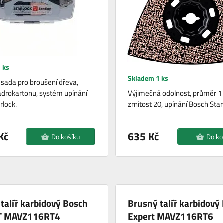
 ks
Skladem 1 ks
á sada pro broušení dřeva,
ádrokartonu, systém upínání
Výjimečná odolnost, průměr 
rlock.
zrnitost 20, upínání Bosch Sta
Kč
635 Kč
Do košíku
Do ko
talíř karbidový Bosch
Brusný talíř karbidový
T MAVZ116RT4
Expert MAVZ116RT6