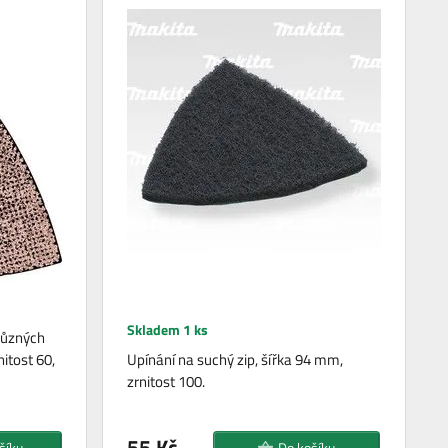
Skladem 1 ks
různých
itost 60,
Upínání na suchý zip, šířka 94 mm,
zrnitost 100.
55 Kč
šíku
Do košíku