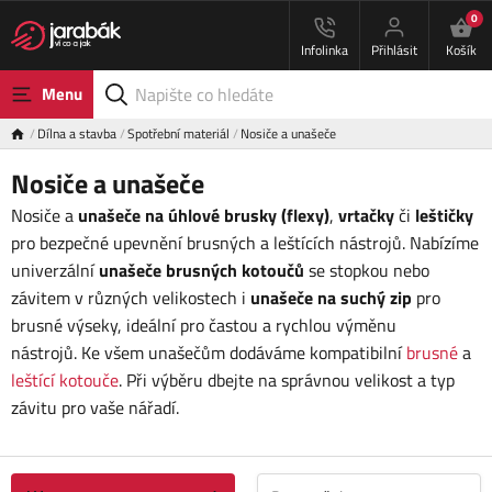
0
Infolinka
Přihlásit
Košík
Menu
Dílna a stavba
Spotřební materiál
Nosiče a unašeče
Nosiče a unašeče
Nosiče a
unašeče na úhlové brusky (flexy)
,
vrtačky
či
leštičky
pro bezpečné upevnění brusných a leštících nástrojů. Nabízíme
univerzální
unašeče brusných kotoučů
se stopkou nebo
závitem v různých velikostech i
unašeče na suchý zip
pro
brusné výseky, ideální pro častou a rychlou výměnu
nástrojů. Ke všem unašečům dodáváme kompatibilní
brusné
a
leštící kotouče
. Při výběru dbejte na správnou velikost a typ
závitu pro vaše nářadí.