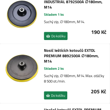
INDUSTRIAL 8792500A ∅180mm,
M14
Skladem 1 ks
Suchý zip, ∅180mm, M14.
190 Kč
Do košíku
Nosič leštících kotoučů EXTOL
PREMIUM 8892500A ∅180mm,
M14
Skladem 2 ks
Suchý zip, ∅180mm, M14. Max. otáčky
8 500 ot./min.
205 Kč
Do košíku
Unašeč kotoučů EXTOL PREMIUM