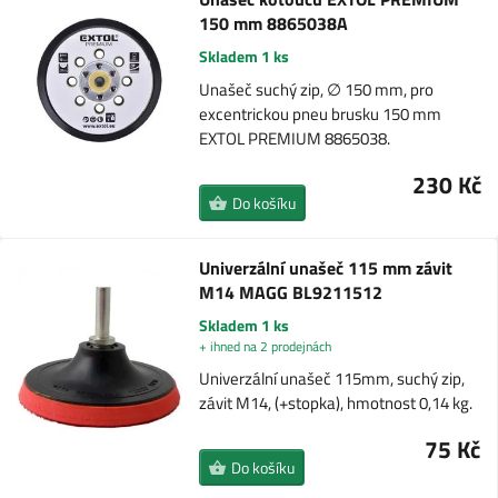
150 mm 8865038A
Skladem 1 ks
Unašeč suchý zip, ∅ 150 mm, pro
excentrickou pneu brusku 150 mm
EXTOL PREMIUM 8865038.
230 Kč
Do košíku
Univerzální unašeč 115 mm závit
M14 MAGG BL9211512
Skladem 1 ks
+ ihned na 2 prodejnách
Univerzální unašeč 115mm, suchý zip,
závit M14, (+stopka), hmotnost 0,14 kg.
75 Kč
Do košíku