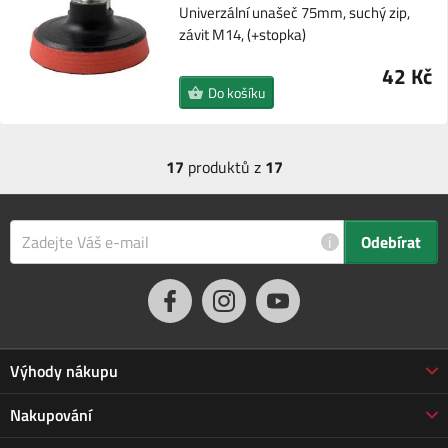
Univerzální unašeč 75mm, suchý zip,
závit M14, (+stopka)
42 Kč
Do košíku
17
produktů z
17
i
Odebírat
Výhody nákupu
Proč nakupovat u nás
Nakupování
3letá záruka Jarabák