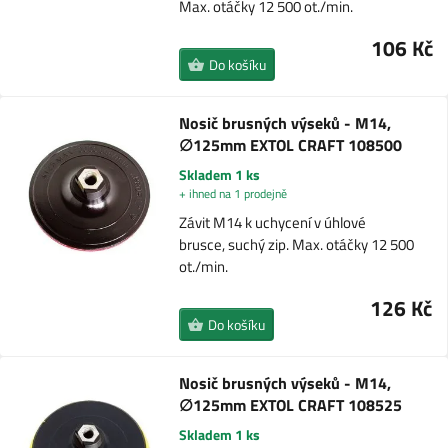
Max. otáčky 12 500 ot./min.
106 Kč
Do košíku
Nosič brusných výseků - M14,
∅125mm EXTOL CRAFT 108500
Skladem 1 ks
+ ihned na 1 prodejně
Závit M14 k uchycení v úhlové
brusce, suchý zip. Max. otáčky 12 500
ot./min.
126 Kč
Do košíku
Nosič brusných výseků - M14,
∅125mm EXTOL CRAFT 108525
Skladem 1 ks