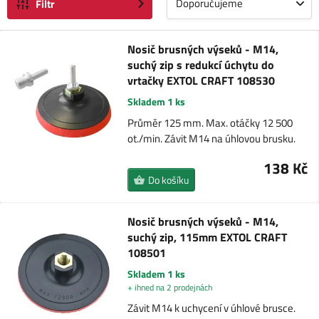
Doporučujeme
Filtr
Nosič brusných výseků - M14,
suchý zip s redukcí úchytu do
vrtačky EXTOL CRAFT 108530
Skladem 1 ks
Průměr 125 mm. Max. otáčky 12 500
ot./min. Závit M14 na úhlovou brusku.
138 Kč
Do košíku
Nosič brusných výseků - M14,
suchý zip, 115mm EXTOL CRAFT
108501
Skladem 1 ks
+ ihned na 2 prodejnách
Závit M14 k uchycení v úhlové brusce.