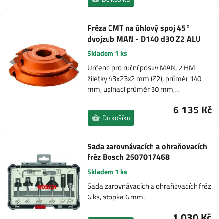
Fréza CMT na úhlový spoj 45°
dvojzub MAN - D140 d30 Z2 ALU
Skladem 1 ks
Určeno pro ruční posuv MAN, 2 HM
žiletky 43x23x2 mm (Z2), průměr 140
mm, upínací průměr 30 mm,…
6 135 Kč
Do košíku
Sada zarovnávacích a ohraňovacích
fréz Bosch 2607017468
Skladem 1 ks
Sada zarovnávacích a ohraňovacích fréz
6 ks, stopka 6 mm.
1 030 Kč