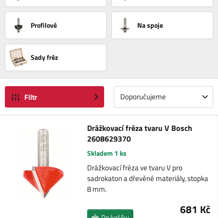
Profilové
Na spoje
Sady fréz
Doporučujeme
Filtr
Drážkovací fréza tvaru V Bosch
2608629370
Skladem 1 ks
Drážkovací fréza ve tvaru V pro
sadrokaton a dřevěné materiály, stopka
8 mm.
681 Kč
Do košíku