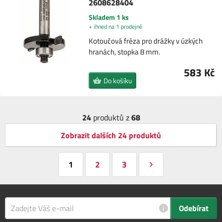
2608628404
Skladem 1 ks
+ ihned na 1 prodejně
Kotoučová fréza pro drážky v úzkých
hranách, stopka 8 mm.
583 Kč
Do košíku
24
produktů z
68
Zobrazit dalších 24 produktů
1
2
3
i
Odebírat