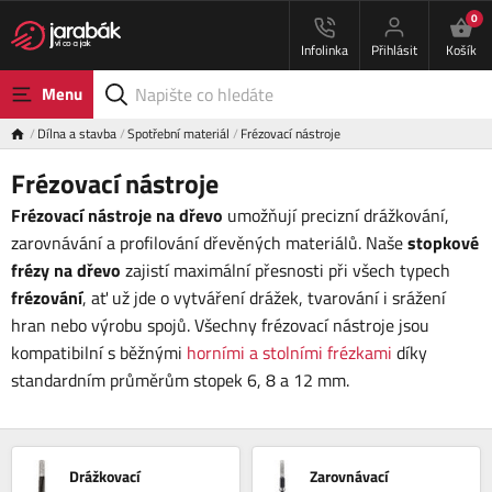
0
Infolinka
Přihlásit
Košík
Menu
Dílna a stavba
Spotřební materiál
Frézovací nástroje
Frézovací nástroje
Frézovací nástroje na dřevo
umožňují precizní drážkování,
zarovnávání a profilování dřevěných materiálů. Naše
stopkové
frézy na dřevo
zajistí maximální přesnosti při všech typech
frézování
, ať už jde o vytváření drážek, tvarování i srážení
hran nebo výrobu spojů. Všechny frézovací nástroje jsou
kompatibilní s běžnými
horními a stolními frézkami
díky
standardním průměrům stopek 6, 8 a 12 mm.
Drážkovací
Zarovnávací