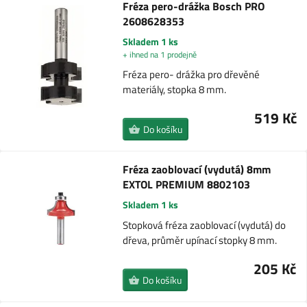
Fréza pero-drážka Bosch PRO
2608628353
Skladem 1 ks
+ ihned na 1 prodejně
Fréza pero- drážka pro dřevěné
materiály, stopka 8 mm.
519 Kč
Do košíku
Fréza zaoblovací (vydutá) 8mm
EXTOL PREMIUM 8802103
Skladem 1 ks
Stopková fréza zaoblovací (vydutá) do
dřeva, průměr upínací stopky 8 mm.
205 Kč
Do košíku