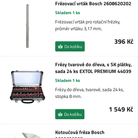
Frézovací vrták Bosch 2608620202
Skladem 1 ks
Frézovací vrták pro rotační frézky,
průměr vrtáku 3,17 mm,
396 Kč
Do košíku
Frézy tvarové do dřeva, s SK plátky,
sada 24 ks EXTOL PREMIUM 44039
Skladem 1 ks
Frézy do dřeva, tvarové, sada 24 ks,
stopka 8 mm.
1 549 Kč
Do košíku
Kotoučová fréza Bosch