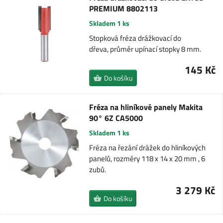
PREMIUM 8802113
Skladem 1 ks
Stopková fréza drážkovací do
dřeva, průměr upínací stopky 8 mm.
145 Kč
Do košíku
Fréza na hliníkové panely Makita
90° 6Z CA5000
Skladem 1 ks
Fréza na řezání drážek do hliníkových
panelů, rozměry 118 x 14 x 20 mm , 6
zubů.
3 279 Kč
Do košíku