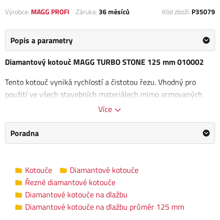
Výrobce:
MAGG PROFI
Záruka:
36 měsíců
Kód zboží:
P35079
Popis a parametry
Diamantový kotouč MAGG TURBO STONE 125 mm 010002
Tento kotouč vyniká rychlostí a čistotou řezu. Vhodný pro
použití ve všech stavebních materiálech mimo armovaných
betonů a dlažeb.
Více
Rozměry kotouče: 125 x 22 x 10 mm
Poradna
Diamantové kotouče na dlažbu průměr
Kategorie
125 mm
Kotouče
Diamantové kotouče
Řezné diamantové kotouče
Výrobce
MAGG PROFI
/
Informace o výrobci
Diamantové kotouče na dlažbu
Průměr
Diamantové kotouče na dlažbu průměr 125 mm
125 mm
kotouče