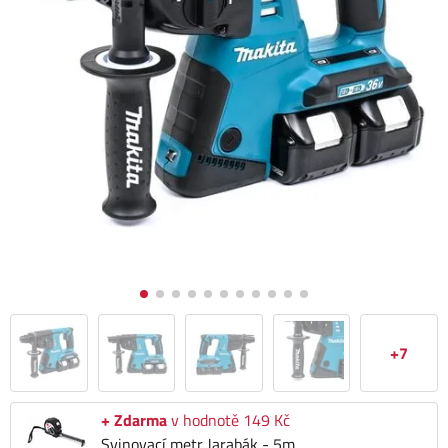
+7
+ Zdarma
v hodnotě 149 Kč
Svinovací metr Jarabák - 5m