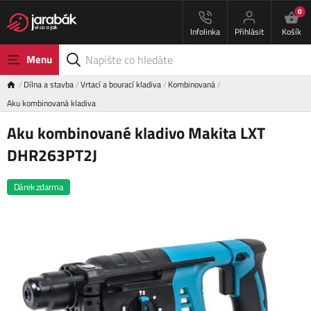
0
Infolinka
Přihlásit
Košík
Menu
Dílna a stavba
Vrtací a bourací kladiva
Kombinovaná
Aku kombinovaná kladiva
Aku kombinované kladivo Makita LXT
DHR263PT2J
Dárek zdarma