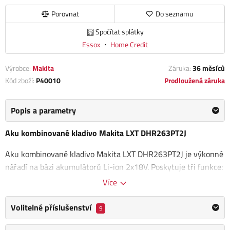
Porovnat
Do seznamu
Spočítat splátky
Essox
・
Home Credit
Výrobce:
Makita
Záruka:
36 měsíců
Kód zboží:
P40010
Prodloužená záruka
Popis a parametry
Aku kombinované kladivo Makita LXT DHR263PT2J
Aku kombinované kladivo Makita LXT DHR263PT2J je výkonné
nářadí na bázi akumulátorů Li-ion 2x18V. Poskytuje tři funkce:
vrtání, příklepové vrtání a sekání
. Díky upínání upravenému
Více
pro nástroje
SDS-PLUS
je kompatibilní s širokou škálou
příslušenství.
Volitelné příslušenství
9
Kladivo disponuje
40násobným nastavením sekáče
, což