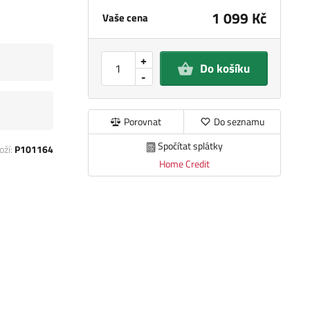
1 099 Kč
Vaše cena
+
Do košíku
-
Porovnat
Do seznamu
Spočítat splátky
oží:
P101164
Home Credit