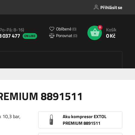
Přihlásit se
0
Oblíbené
(
0
)
(Po-Pá: 8-16)
Košík
3 037 477
0 Kč
Porovnat
(
0
)
ONLINE
PREMIUM 8891511
 10,3 bar,
Aku kompresor EXTOL
PREMIUM 8891511