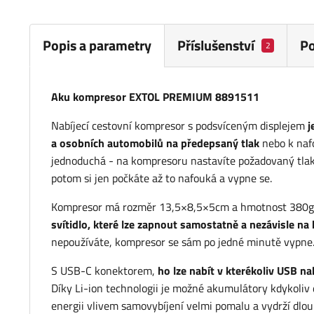
Popis a parametry
Příslušenství
P
2
Aku kompresor EXTOL PREMIUM 8891511
Nabíjecí cestovní kompresor s podsvíceným displejem
j
a osobních automobilů na předepsaný tlak
nebo k nafo
jednoduchá - na kompresoru nastavíte požadovaný tlak 
potom si jen počkáte až to nafouká a vypne se.
Kompresor má rozměr 13,5×8,5×5cm a hmotnost 380g a 
svítidlo, které lze zapnout samostatně a nezávisle n
nepoužíváte, kompresor se sám po jedné minutě vypne
S USB-C konektorem,
ho lze nabít v kterékoliv USB na
Díky Li-ion technologii je možné akumulátory kdykoliv do
energii vlivem samovybíjení velmi pomalu a vydrží dlouh