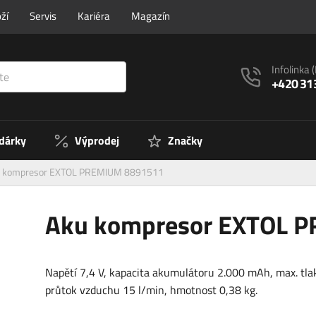
ží
Servis
Kariéra
Magazín
Infolinka
+420 31
 dárky
Výprodej
Značky
 kompresor EXTOL PREMIUM 8891511
Aku kompresor EXTOL 
Napětí 7,4 V, kapacita akumulátoru 2.000 mAh, max. tlak
průtok vzduchu 15 l/min, hmotnost 0,38 kg.