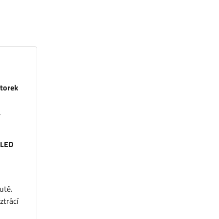
otorek
a
 LED
utě.
ztrácí