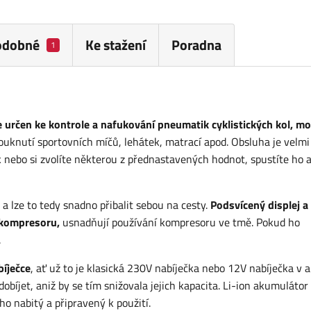
odobné
Ke stažení
Poradna
1
e určen ke kontrole a nafukování pneumatik cyklistických kol, m
uknutí sportovních míčů, lehátek, matrací apod. Obsluha je velmi
nebo si zvolíte některou z přednastavených hodnot, spustíte ho 
lze to tedy snadno přibalit sebou na cesty.
Podsvícený displej a
a kompresoru,
usnadňují používání kompresoru ve tmě. Pokud ho
.
bíječce
, ať už to je klasická 230V nabíječka nebo 12V nabíječka v a
bíjet, aniž by se tím snižovala jejich kapacita. Li-ion akumulátor 
o nabitý a připravený k použití.