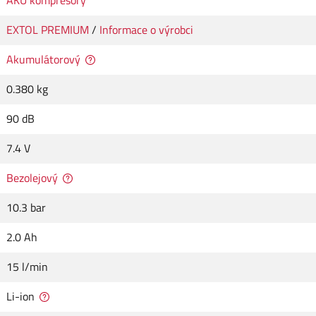
AKU kompresory
EXTOL PREMIUM
/
Informace o výrobci
Akumulátorový
0.380 kg
90 dB
7.4 V
Bezolejový
10.3 bar
2.0 Ah
15 l/min
Li-ion