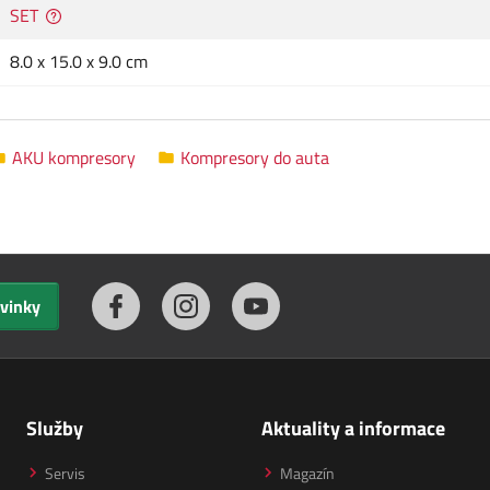
SET
8.0 x 15.0 x 9.0 cm
AKU kompresory
Kompresory do auta
ovinky
Služby
Aktuality a informace
Servis
Magazín