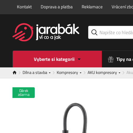
Kontakt
Doprava a platba
Reklamace
Vrácení zbo
Vyberte si kategorii
Tipy na
Dílna a stavba
Kompresory
AKU kompresory
Aku
Dárek
zdarma