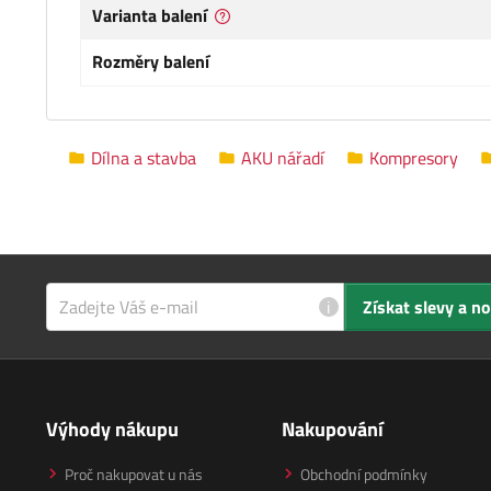
Varianta balení
Rozměry balení
Dílna a stavba
AKU nářadí
Kompresory
i
Získat slevy a n
Výhody nákupu
Nakupování
Proč nakupovat u nás
Obchodní podmínky