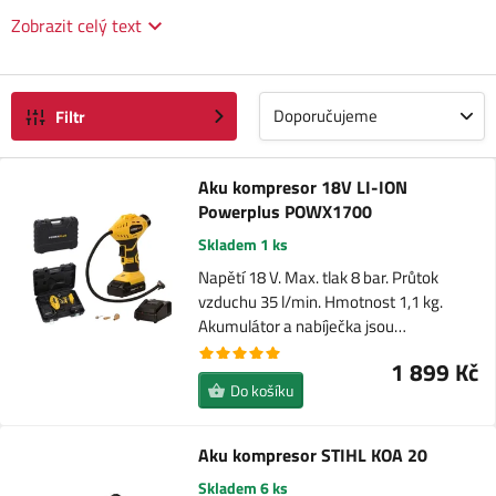
Zobrazit celý text
Doporučujeme
Filtr
Aku kompresor 18V LI-ION
Powerplus POWX1700
Skladem 1 ks
Napětí 18 V. Max. tlak 8 bar. Průtok
vzduchu 35 l/min. Hmotnost 1,1 kg.
Akumulátor a nabíječka jsou…
1 899 Kč
Do košíku
Aku kompresor STIHL KOA 20
Skladem 6 ks