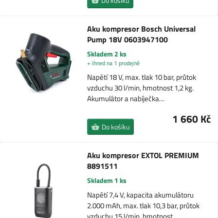
Do košíku
Aku kompresor Bosch Universal
Pump 18V 0603947100
Skladem 2 ks
+ ihned na 1 prodejně
Napětí 18 V, max. tlak 10 bar, průtok
vzduchu 30 l/min, hmotnost 1,2 kg.
Akumulátor a nabíječka…
1 660 Kč
Do košíku
Aku kompresor EXTOL PREMIUM
8891511
Skladem 1 ks
Napětí 7,4 V, kapacita akumulátoru
2.000 mAh, max. tlak 10,3 bar, průtok
vzduchu 15 l/min, hmotnost…