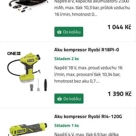
Napětí 8 V, kapacita akumulátoru 2.000
mAh, max. tlak 10,3 bar, průtok vzduchu
16 l/min, hmotnost 0…
1 044 Kč
Do košíku
Aku kompresor Ryobi R18PI-0
Skladem 2 ks
Napětí 18 V, max. proud vzduchu 16
l/min, max. provozní tlak 10,34 bar,
hmotnost bez aku 0,7.…
1 390 Kč
Do košíku
Aku kompresor Ryobi RI4-120G
Skladem 1 ks
Napětí 4 V, max. tlak 6,9 bar, délka