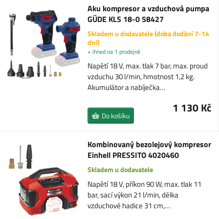
Aku kompresor a vzduchová pumpa
GÜDE KLS 18-0 58427
Skladem u dodavatele (doba dodání 7-14
dní)
+ ihned na 1 prodejně
Napětí 18 V, max. tlak 7 bar, max. proud
vzduchu 30 l/min, hmotnost 1,2 kg.
Akumulátor a nabíječka…
1 130 Kč
Do košíku
Kombinovaný bezolejový kompresor
Einhell PRESSITO 4020460
Skladem u dodavatele
Napětí 18 V, příkon 90 W, max. tlak 11
bar, sací výkon 21 l/min, délka
vzduchové hadice 31 cm,…