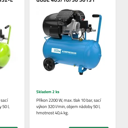
Skladem 2 ks
 sací
Příkon 2200 W, max. tlak 10 bar, sací
 50 l,
výkon 320 l/min, objem nádoby 50 l,
hmotnost 40,4 kg.