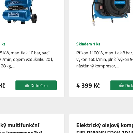
 ks
Skladem 1 ks
5 kW, max. tlak 10 bar, sací
Příkon 1100 W, max. tlak 8 bar,
 l/min, objem vzdušníku 20 l,
výkon 160 l/min, plnící výkon 9
 28 kg,…
nástěnný kompresor,…
Kč
4 399 Kč
Do košíku
Do k
cký multifunkční
Elektrický olejový kom
č a kompresor 3v1
FIELDMANN FDAK 201