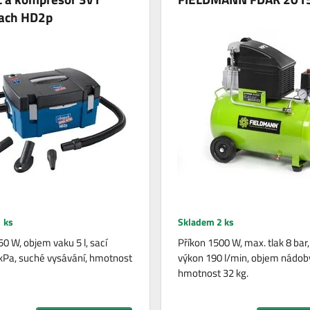
ach HD2p
 ks
Skladem 2 ks
0 W, objem vaku 5 l, sací
Příkon 1500 W, max. tlak 8 bar,
kPa, suché vysávání, hmotnost
výkon 190 l/min, objem nádoby
hmotnost 32 kg.