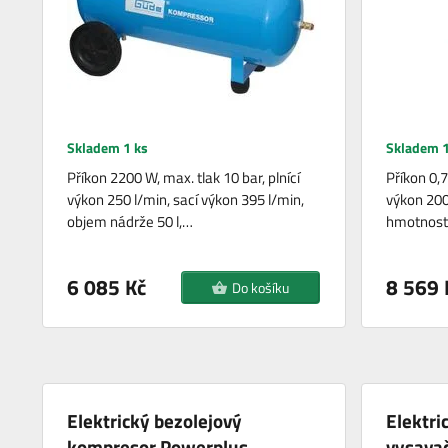
Skladem 1 ks
Skladem 1
Příkon 2200 W, max. tlak 10 bar, plnící
Příkon 0,7
výkon 250 l/min, sací výkon 395 l/min,
výkon 200
objem nádrže 50 l,…
hmotnost
6 085 Kč
8 569 
Do košíku
Elektrický bezolejový
Elektri
kompresor Powerplus
vysava