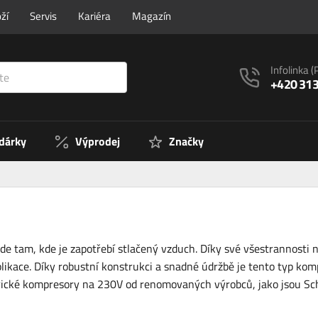
ží
Servis
Kariéra
Magazín
Infolinka
(
+420 313
 dárky
Výprodej
Značky
 tam, kde je zapotřebí stlačený vzduch. Díky své všestrannosti 
plikace. Díky robustní konstrukci a snadné údržbě je tento typ ko
ektrické kompresory na 230V od renomovaných výrobců, jako jsou Sc