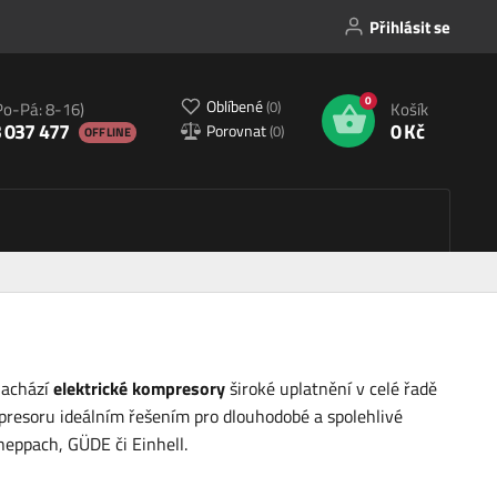
Přihlásit se
0
Oblíbené
(
0
)
Po-Pá: 8-16)
Košík
 037 477
0 Kč
Porovnat
(
0
)
OFFLINE
nachází
elektrické kompresory
široké uplatnění v celé řadě
mpresoru ideálním řešením pro dlouhodobé a spolehlivé
heppach, GÜDE či Einhell.