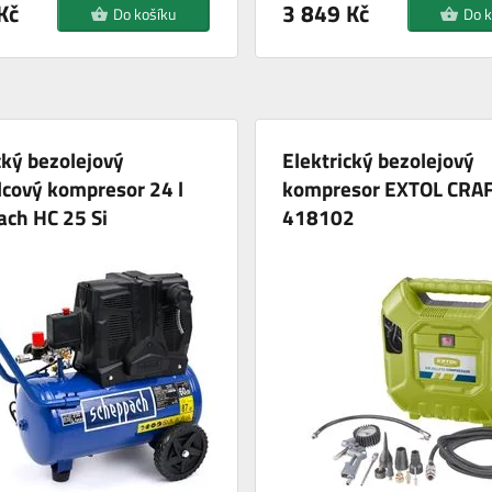
Kč
3 849 Kč
Do košíku
Do k
cký bezolejový
Elektrický bezolejový
cový kompresor 24 l
kompresor EXTOL CRA
ach HC 25 Si
418102