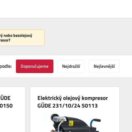
vý nebo bezolejový
esor?
podle:
Doporučujeme
Nejdražší
Nejlevnější
GÜDE
Elektrický olejový kompresor
50150
GÜDE 231/10/24 50113