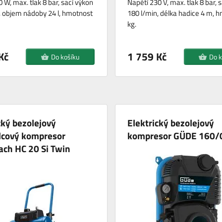
 W, max. tlak 8 bar, sací výkon
Napětí 230 V, max. tlak 8 bar, 
, objem nádoby 24 l, hmotnost
180 l/min, délka hadice 4 m, 
kg.
Kč
1 759 Kč
Do košíku
Do k
cký bezolejový
Elektrický bezolejový
lcový kompresor
kompresor GÜDE 160/
ch HC 20 Si Twin