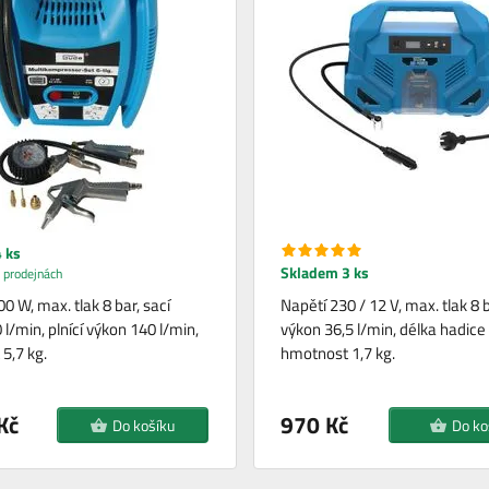
 ks
Skladem 3 ks
 prodejnách
0 W, max. tlak 8 bar, sací
Napětí 230 / 12 V, max. tlak 8 b
l/min, plnící výkon 140 l/min,
výkon 36,5 l/min, délka hadice
5,7 kg.
hmotnost 1,7 kg.
Kč
970 Kč
Do košíku
Do ko