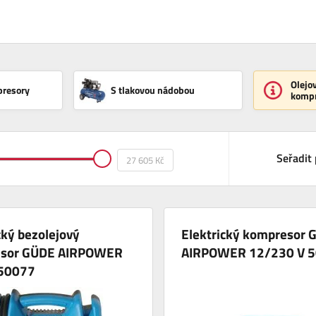
Olejo
presory
S tlakovou nádobou
kompr
Seřadit 
cký bezolejový
Elektrický kompresor 
sor GÜDE AIRPOWER
AIRPOWER 12/230 V 
50077