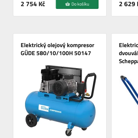
2 754 Kč
2 629 
Do košíku
Elektrický olejový kompresor
Elektri
GÜDE 580/10/100H 50147
dvouvál
Schepp