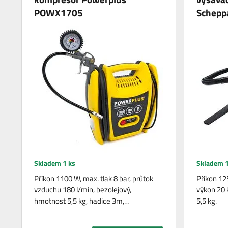
POWX1705
Schepp
Skladem 1 ks
Skladem 1
Příkon 1100 W, max. tlak 8 bar, průtok
Příkon 125
vzduchu 180 l/min, bezolejový,
výkon 20 
hmotnost 5,5 kg, hadice 3m,…
5,5 kg.