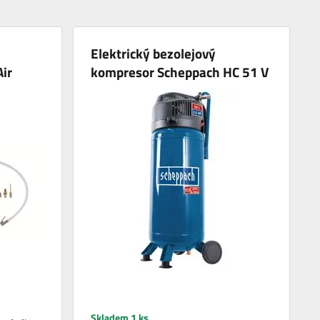
Elektrický bezolejový
ir
kompresor Scheppach HC 51 V
Skladem 1 ks