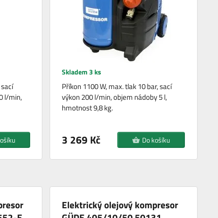
Skladem 3 ks
 sací
Příkon 1100 W, max. tlak 10 bar, sací
0 l/min,
výkon 200 l/min, objem nádoby 5 l,
hmotnost 9,8 kg.
3 269 Kč
ošíku
Do košíku
presor
Elektrický olejový kompresor
552-E
GÜDE 405/10/50 50131