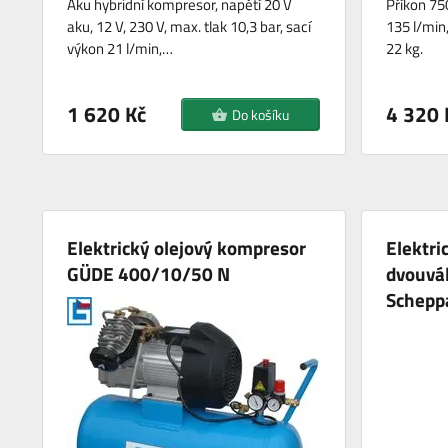
Aku hybridní kompresor, napětí 20 V
Příkon 750
aku, 12 V, 230 V, max. tlak 10,3 bar, sací
135 l/min
výkon 21 l/min,…
22 kg.
1 620 Kč
4 320 
Do košíku
Elektrický olejový kompresor
Elektri
GÜDE 400/10/50 N
dvouvá
Scheppa