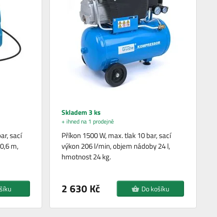
Skladem 3 ks
+ ihned na 1 prodejně
ar, sací
Příkon 1500 W, max. tlak 10 bar, sací
 0,6 m,
výkon 206 l/min, objem nádoby 24 l,
hmotnost 24 kg.
2 630 Kč
šíku
Do košíku