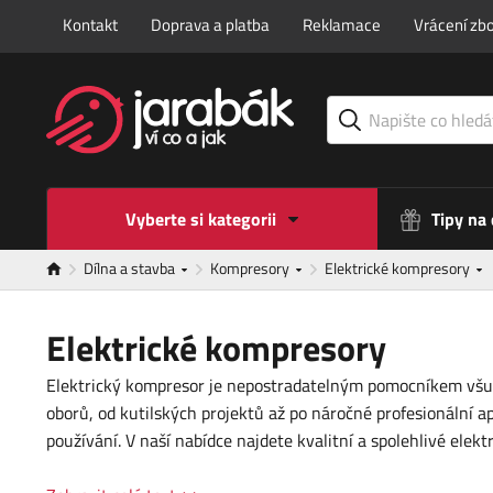
Kontakt
Doprava a platba
Reklamace
Vrácení zbo
Vyberte si kategorii
Tipy na
Dílna a stavba
Kompresory
Elektrické kompresory
Elektrické kompresory
Elektrický kompresor je nepostradatelným pomocníkem všude
oborů, od kutilských projektů až po náročné profesionální a
používání. V naší nabídce najdete kvalitní a spolehlivé el