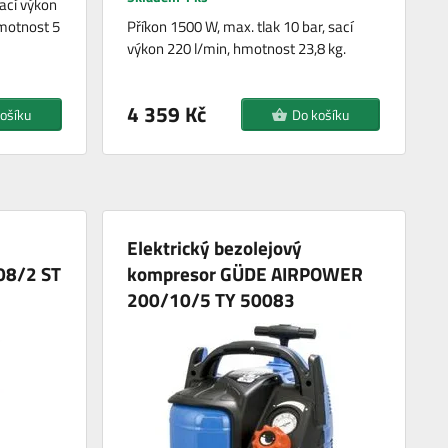
sací výkon
hmotnost 5
Příkon 1500 W, max. tlak 10 bar, sací
výkon 220 l/min, hmotnost 23,8 kg.
4 359 Kč
ošíku
Do košíku
Elektrický bezolejový
08/2 ST
kompresor GÜDE AIRPOWER
200/10/5 TY 50083