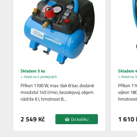
Skladem 5 ks
Skladem 4
+ ihned na 4 prodejnách
+ ihned na 3
Příkon 1100 W, max. tlak 8 bar, dodané
Příkon 110
množství 145 l/min, bezolejový, objem
výkon 180 
nádrže 6 l, hmotnost 8…
hmotnost 
2 549 Kč
1 610 
Do košíku