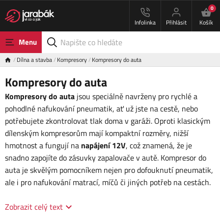
0
Infolinka
Přihlásit
Košík
Menu
Dílna a stavba
Kompresory
Kompresory do auta
Kompresory do auta
Kompresory do auta
jsou speciálně navrženy pro rychlé a
pohodlné nafukování pneumatik, ať už jste na cestě, nebo
potřebujete zkontrolovat tlak doma v garáži. Oproti klasickým
dílenským kompresorům mají kompaktní rozměry, nižší
hmotnost a fungují na
napájení 12V
, což znamená, že je
snadno zapojíte do zásuvky zapalovače v autě. Kompresor do
auta je skvělým pomocníkem nejen pro dofouknutí pneumatik,
ale i pro nafukování matrací, míčů či jiných potřeb na cestách.
Zobrazit celý text