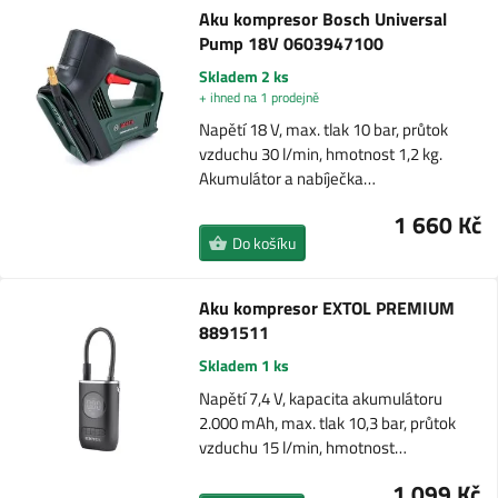
Aku kompresor Bosch Universal
Pump 18V 0603947100
Skladem 2 ks
+ ihned na 1 prodejně
Napětí 18 V, max. tlak 10 bar, průtok
vzduchu 30 l/min, hmotnost 1,2 kg.
Akumulátor a nabíječka…
1 660 Kč
Do košíku
Aku kompresor EXTOL PREMIUM
8891511
Skladem 1 ks
Napětí 7,4 V, kapacita akumulátoru
2.000 mAh, max. tlak 10,3 bar, průtok
vzduchu 15 l/min, hmotnost…
1 099 Kč