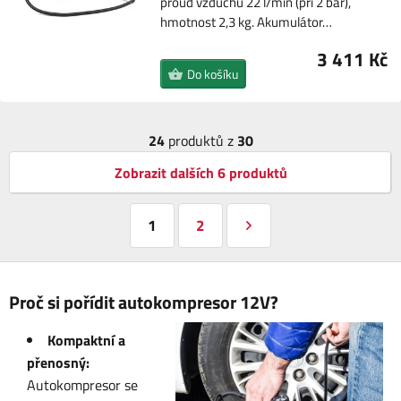
proud vzduchu 22 l/min (při 2 bar),
hmotnost 2,3 kg. Akumulátor…
3 411 Kč
Do košíku
24
produktů z
30
Zobrazit dalších 6 produktů
1
2
Proč si pořídit autokompresor 12V?
Kompaktní a
přenosný:
Autokompresor se