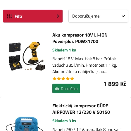
Doporučujeme
Filtr
Aku kompresor 18V LI-ION
Powerplus POWX1700
Skladem 1 ks
Napětí 18 V. Max. tlak 8 bar. Průtok
vzduchu 35 l/min. Hmotnost 1,1 kg.
Akumulátor a nabíječka jsou…
1 899 Kč
Do košíku
Elektrický kompresor GÜDE
AIRPOWER 12/230 V 50150
Skladem 3 ks
Napětí 230 / 12 V, max. tlak 8 bar, sací