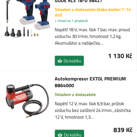
GÜDE KLS 18-0 58427
Skladem u dodavatele (doba dodání 7-14
dní)
+ ihned na 1 prodejně
Napětí 18 V, max. tlak 7 bar, max. proud
vzduchu 30 l/min, hmotnost 1,2 kg.
Akumulátor a nabíječka…
1 130 Kč
Do košíku
Autokompresor EXTOL PREMIUM
8864000
Skladem u dodavatele
Napětí 12 V, max. tlak 6,9 bar, průtok
vzduchu bez zatížení 24 l/min., zástrčka
12 V, hmotnost 1,3…
839 Kč
Do košíku