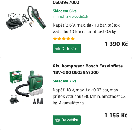
0603947000
Skladem 6 ks
+ ihned na 4 prodejnách
Napětí 3,6 V, max. tlak 10 bar, průtok
vzduchu 10 l/min, hmotnost 0,4 kg.
1 390 Kč
Do košíku
Aku kompresor Bosch EasyInflate
18V-500 0603947200
Skladem 2 ks
Napětí 18 V, max. tlak 0,03 bar, max.
průtok vzduchu 530 l/min, hmotnost 0,4
kg. Akumulátor a…
1 155 Kč
Do košíku