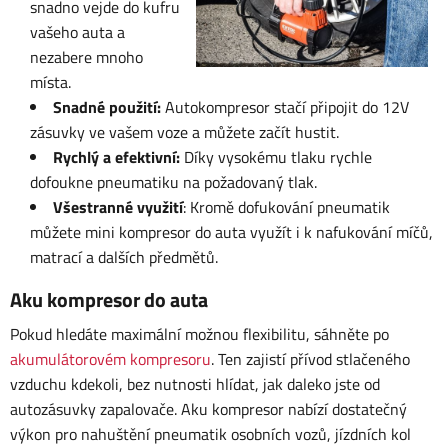
snadno vejde do kufru
vašeho auta a
nezabere mnoho
místa.
Snadné použití:
Autokompresor stačí připojit do 12V
zásuvky ve vašem voze a můžete začít hustit.
Rychlý a efektivní:
Díky vysokému tlaku rychle
dofoukne pneumatiku na požadovaný tlak.
Všestranné využití
: Kromě dofukování pneumatik
můžete mini kompresor do auta využít i k nafukování míčů,
matrací a dalších předmětů.
Aku kompresor do auta
Pokud hledáte maximální možnou flexibilitu, sáhněte po
akumulátorovém kompresoru
. Ten zajistí přívod stlačeného
vzduchu kdekoli, bez nutnosti hlídat, jak daleko jste od
autozásuvky zapalovače. Aku kompresor nabízí dostatečný
výkon pro nahuštění pneumatik osobních vozů, jízdních kol