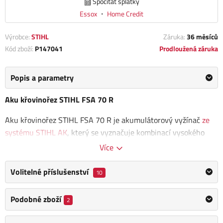
Spočítat splátky
Essox
・
Home Credit
Výrobce:
STIHL
Záruka:
36 měsíců
Kód zboží:
P147041
Prodloužená záruka
Popis a parametry
Aku křovinořez STIHL FSA 70 R
Aku křovinořez STIHL FSA 70 R je akumulátorový vyžínač
ze
systému STIHL AK
, který se vyznačuje kombinací vysokého
výkonu a nízké hmotnosti, což z něj činí ideálního pomocníka
Více
pro běžné zahradní práce, jako je
sečení středně vysoké trávy,
úprava okrajů trávníků a začišťování.
Volitelné příslušenství
10
Díky systému Rapid Click je tento vyžínač mimořádně
Podobné zboží
2
praktický – umožňuje rychlé a jednoduché
sejmutí žací hlavy
pouhým stisknutím tlačítka
. Navíc je vybaven systémem