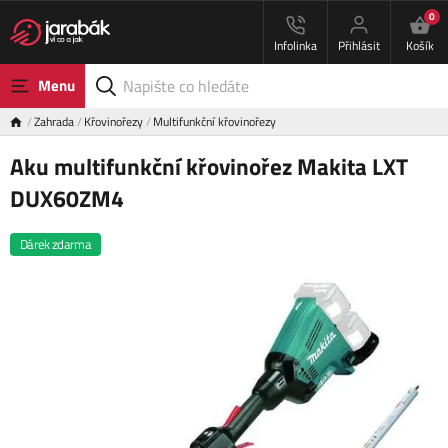
0
Infolinka
Přihlásit
Košík
Menu
Zahrada
Křovinořezy
Multifunkční křovinořezy
Aku multifunkční křovinořez Makita LXT
DUX60ZM4
Dárek zdarma