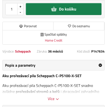
+
Do košíku
-
Porovnat
Do seznamu
Spočítat splátky
Home Credit
Výrobce:
Scheppach
Záruka:
36 měsíců
Kód zboží:
P147634
Popis a parametry
Aku prořezávací pila Scheppach C-PS100-X-SET
Aku prořezávací pila Scheppach C-PS100-X-SET snadno
zvládne
prořezávání stromů a keřů
i zkracování zahradního
odpadu na menší kusy. Skvěle se hodí také
pro řezání prken,
Více
hranolů či kulatiny
a najde využití i při různých kutilských