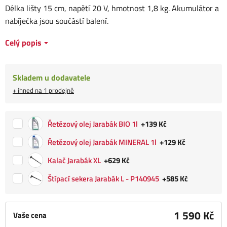
Délka lišty 15 cm, napětí 20 V, hmotnost 1,8 kg. Akumulátor a
nabíječka jsou součástí balení.
Celý popis
Skladem u dodavatele
+ ihned na 1 prodejně
Řetězový olej Jarabák BIO 1l
+139 Kč
Řetězový olej Jarabák MINERAL 1l
+129 Kč
Kalač Jarabák XL
+629 Kč
Štípací sekera Jarabák L - P140945
+585 Kč
1 590 Kč
Vaše cena