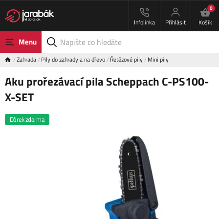
0
Infolinka
Přihlásit
Košík
Menu
Zahrada
Pily do zahrady a na dřevo
Řetězové pily
Mini pily
Aku prořezávací pila Scheppach C-PS100-
X-SET
Dárek zdarma