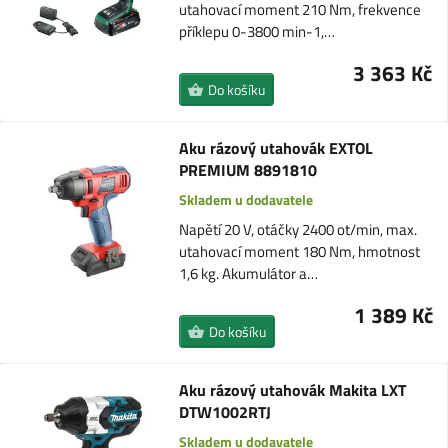
utahovací moment 210 Nm, frekvence
příklepu 0-3800 min-1,…
3 363 Kč
Do košíku
Aku rázový utahovák EXTOL
PREMIUM 8891810
Skladem u dodavatele
Napětí 20 V, otáčky 2400 ot/min, max.
utahovací moment 180 Nm, hmotnost
1,6 kg. Akumulátor a…
1 389 Kč
Do košíku
Aku rázový utahovák Makita LXT
DTW1002RTJ
Skladem u dodavatele