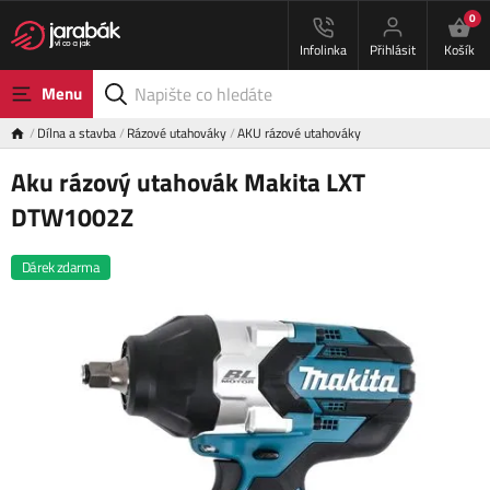
0
Infolinka
Přihlásit
Košík
Menu
Dílna a stavba
Rázové utahováky
AKU rázové utahováky
Aku rázový utahovák Makita LXT
DTW1002Z
Dárek zdarma