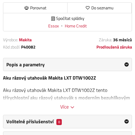
Porovnat
Do seznamu
Spočítat splátky
Essox
・
Home Credit
Výrobce:
Makita
Záruka:
36 měsíců
Kód zboží:
P40082
Prodloužená záruka
Popis a parametry
Aku rázový utahovák Makita LXT DTW1002Z
Aku rázový utahovák Makita LXT DTW1002Z tento
třírychlostní aku rázový utahovák s moderním bezuhlíkovým
motorem
nabízí extrémní
utahovací moment až 1200 Nm
,
Více
přitom váží pouze 3,6 kg. Díky možnosti nastavení utahovacího
momentu ve třech stupních snadno přizpůsobíte výkon
Volitelné příslušenství
8
konkrétnímu typu práce – od jemnějších operací po náročné