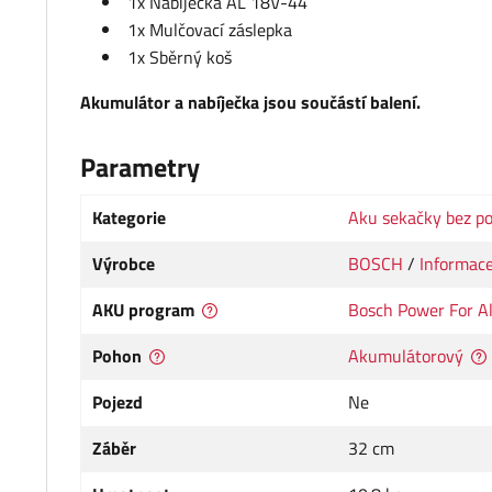
1x Nabíječka AL 18V-44
1x Mulčovací záslepka
1x Sběrný koš
Akumulátor a nabíječka jsou součástí balení.
Parametry
Kategorie
Aku sekačky bez p
Výrobce
BOSCH
/
Informace
AKU program
Bosch Power For Al
Pohon
Akumulátorový
Pojezd
Ne
Záběr
32 cm