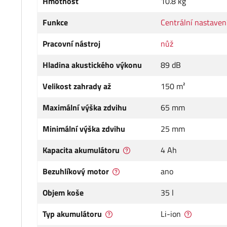
Hmotnost
10.8 kg
Funkce
Centrální nastaven
Pracovní nástroj
nůž
Hladina akustického výkonu
89 dB
Velikost zahrady až
150 m²
Maximální výška zdvihu
65 mm
Minimální výška zdvihu
25 mm
Kapacita akumulátoru
4 Ah
Bezuhlíkový motor
ano
Objem koše
35 l
Typ akumulátoru
Li-ion