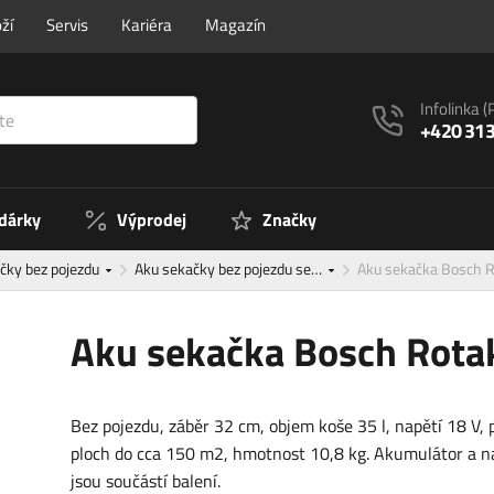
ží
Servis
Kariéra
Magazín
Infolinka
(
+420 313
 dárky
Výprodej
Značky
čky bez pojezdu
Aku sekačky bez pojezdu se…
Aku sekačka Bosch
Aku sekačka Bosch Rot
Bez pojezdu, záběr 32 cm, objem koše 35 l, napětí 18 V, 
ploch do cca 150 m2, hmotnost 10,8 kg. Akumulátor a n
jsou součástí balení.