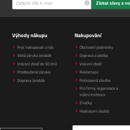
i
Získat slevy a n
Výhody nákupu
Nakupování
Proč nakupovat u nás
Obchodní podmínky
3letá záruka Jarabák
Doprava a platba
Vrácení zboží do 30 dnů
Vrácení zboží
Prodloužená záruka
Reklamace
Doprava Jarabák
Poškozená zásilka
Pro firmy, organizace a
státní instituce
Značky
Hodnocení služeb