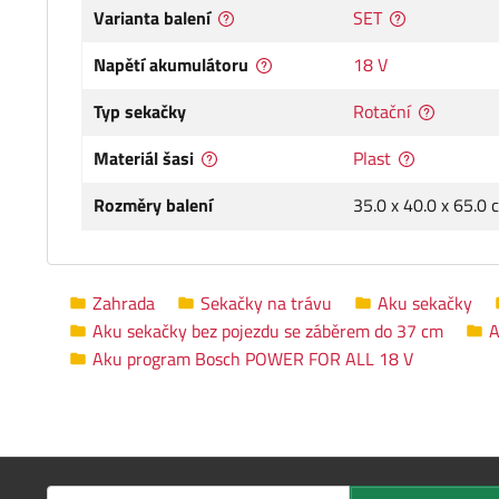
Varianta balení
SET
Napětí akumulátoru
18 V
Typ sekačky
Rotační
Materiál šasi
Plast
Rozměry balení
35.0 x 40.0 x 65.0 
Zahrada
Sekačky na trávu
Aku sekačky
Aku sekačky bez pojezdu se záběrem do 37 cm
A
Aku program Bosch POWER FOR ALL 18 V