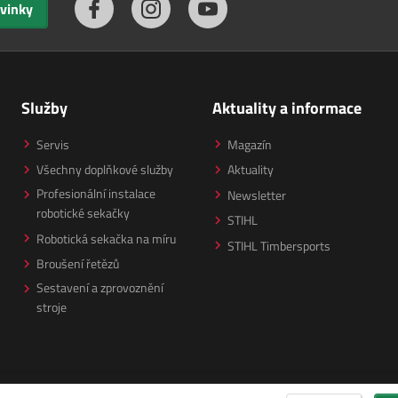
ovinky
Služby
Aktuality a informace
Servis
Magazín
Všechny doplňkové služby
Aktuality
Profesionální instalace
Newsletter
robotické sekačky
STIHL
Robotická sekačka na míru
STIHL Timbersports
Broušení řetězů
Sestavení a zprovoznění
stroje