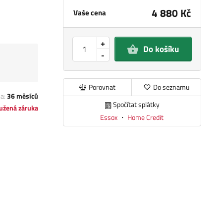
4 880 Kč
Vaše cena
+
Do košíku
-
Porovnat
Do seznamu
ka:
36 měsíců
Spočítat splátky
užená záruka
Essox
・
Home Credit