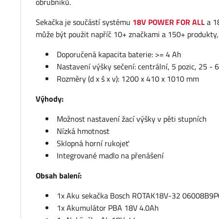
obrubníků.
Sekačka je součástí systému
18V POWER FOR ALL
a 1
může být použit napříč 10+ značkami a 150+ produkty, 
Doporučená kapacita baterie: >= 4 Ah
Nastavení výšky sečení: centrální, 5 pozic, 25 -
Rozměry (d x š x v): 1200 x 410 x 1010 mm
Výhody:
Možnost nastavení žací výšky v pěti stupních
Nízká hmotnost
Sklopná horní rukojeť
Integrované madlo na přenášení
Obsah balení:
1x Aku sekačka Bosch ROTAK18V-32 06008B9P
1x Akumulátor PBA 18V 4.0Ah