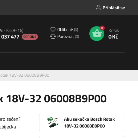
Přihlásit se
0
Oblíbené
(
0
)
Po-Pá: 8-16)
Košík
 037 477
0 Kč
Porovnat
(
0
)
OFFLINE
 Rotak 18V-32 06008B9P00
ak 18V-32 06008B9P00
pro sečení
Aku sekačka Bosch Rotak
18V-32 06008B9P00
abíječka