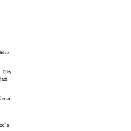
élce
u
. Díky
řadí.
ečenou
zdí a