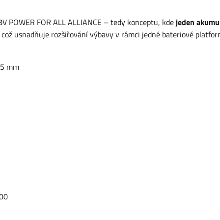
8V POWER FOR ALL ALLIANCE – tedy konceptu, kde
jeden akumu
což usnadňuje rozšiřování výbavy v rámci jedné bateriové platfor
 65 mm
00