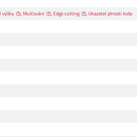
í výšky
,
Mulčování
,
Edge cutting
,
Ukazatel plnosti koše