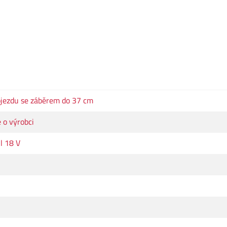
ojezdu se záběrem do 37 cm
 o výrobci
l 18 V