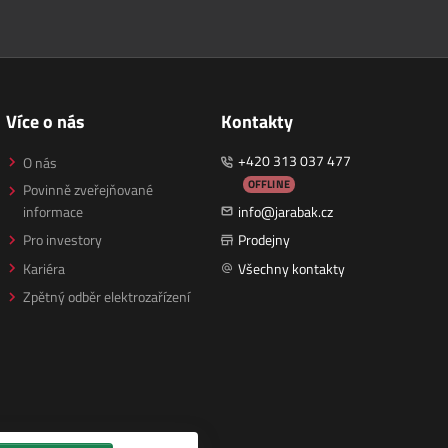
Více o nás
Kontakty
+420 313 037 477
O nás
OFFLINE
Povinně zveřejňované
informace
info@jarabak.cz
Pro investory
Prodejny
Kariéra
Všechny kontakty
Zpětný odběr elektrozařízení