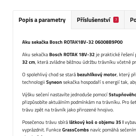
Popis a parametry
Příslušenství
P
7
Aku sekačka Bosch ROTAK18V-32 06008B9P00
Aku sekačka
Bosch ROTAK 18V-32
je praktické řešení
32 cm
, která zvládne běžnou údržbu trávníku včetně pr
O spolehlivý chod se stará
bezuhlíkový motor
, který p
technologii
Syneon
sekačka hospodaří s energií tak, aby
Výšku sečení nastavíte jednoduše pomocí
5stupňového
přizpůsobíte aktuálním podmínkám na trávníku. Pro še
trávu zpět na trávník jako přirozené hnojivo.
Posečenou trávu sbírá
látkový koš o objemu 35 l
vyba
vyprázdnit. Funkce
GrassCombs
navíc pomáhá sečením