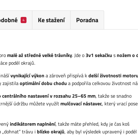
odobné
Ke stažení
Poradna
4
 pro
malé až středně velké trávníky
. Jde o
3v1 sekačku
s
nožem o d
áce podél okrajů.
řináší
vynikající výkon
a zároveň přispívá k
delší životnosti motor
 zajistila
optimální dobu chodu
a podpořila celkovou životnost ná
 centrálního nastavení v rozsahu 25–65 mm
, takže se snadno
trnější údržbu můžete využít
mulčovací nástavec
, který vrací pos
vený
indikátorem naplnění
, takže máte přehled, kdy je čas koš
 „dohnat“ trávu i
blízko okrajů
, aby byl výsledek upravený i podél 