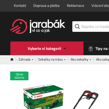
Kontakt
Doprava a platba
Reklamace
Vrácení zbo
Vyberte si kategorii
Tipy na
Zahrada
Sekačky na trávu
Aku sekačky
Aku seka
Dárek
zdarma