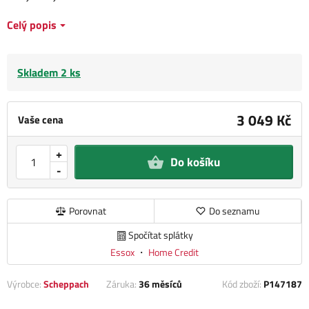
Celý popis
Skladem 2 ks
3 049 Kč
Vaše cena
+
Do košíku
-
Porovnat
Do seznamu
Spočítat splátky
Essox
・
Home Credit
Výrobce:
Scheppach
Záruka:
36 měsíců
Kód zboží:
P147187