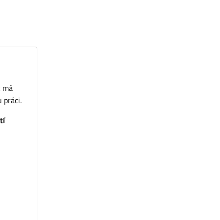
k má
 práci.
tí