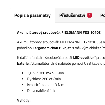
Popis a parametry
Příslušenství
P
1
Akumulátorový šroubovák FIELDMANN FDS 10103
Akumulátorový šroubovák FIELDMANN FDS 10103 je vho
pohodlnou
ergonomickou rukojeť
s měkkým obložením
K dalším funkcím šroubováku patří
LED osvětlení
praco
baterie.
Akumulátor plně nabijete pomocí USB kabelu př
3,6 V / 800 mAh Li-Ion
Rychlost 280 ot./min.
Kroutící moment 3 N.m
Doba nabíjení 1 h
Výhody: