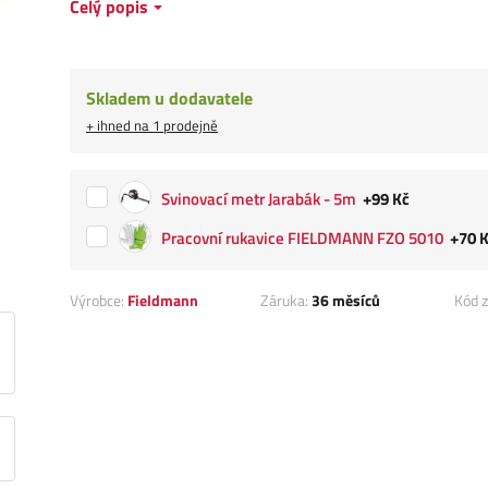
Celý popis
Skladem u dodavatele
+ ihned na 1 prodejně
Svinovací metr Jarabák - 5m
+99 Kč
Pracovní rukavice FIELDMANN FZO 5010
+70 
Výrobce:
Fieldmann
Záruka:
36 měsíců
Kód z