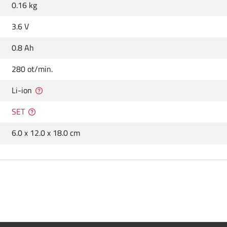
0.16 kg
3.6 V
0.8 Ah
280 ot/min.
Li-ion
SET
6.0 x 12.0 x 18.0 cm