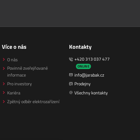
Více o nás
Kontakty
+420 313 037 477
O nás
ONLINE
Povinně zveřejňované
informace
info@jarabak.cz
Pro investory
Prodejny
Kariéra
Všechny kontakty
Zpětný odběr elektrozařízení