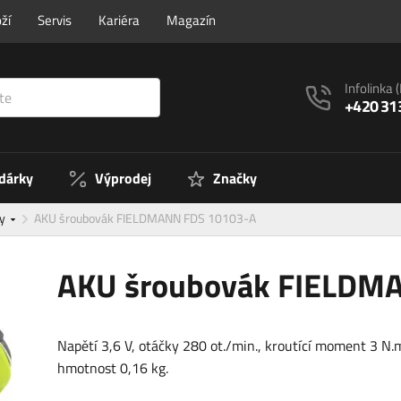
ží
Servis
Kariéra
Magazín
Infolinka
+420 31
 dárky
Výprodej
Značky
ky
AKU šroubovák FIELDMANN FDS 10103-A
AKU šroubovák FIELDM
Napětí 3,6 V, otáčky 280 ot./min., kroutící moment 3 N.
hmotnost 0,16 kg.