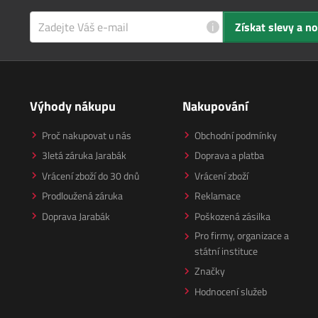
i
Získat slevy a n
Výhody nákupu
Nakupování
Proč nakupovat u nás
Obchodní podmínky
3letá záruka Jarabák
Doprava a platba
Vrácení zboží do 30 dnů
Vrácení zboží
Prodloužená záruka
Reklamace
Doprava Jarabák
Poškozená zásilka
Pro firmy, organizace a
státní instituce
Značky
Hodnocení služeb