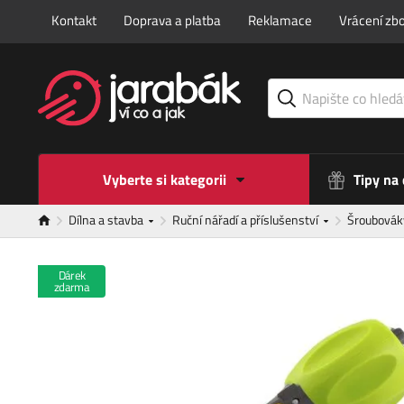
Kontakt
Doprava a platba
Reklamace
Vrácení zbo
Vyberte si kategorii
Tipy na
Dílna a stavba
Ruční nářadí a příslušenství
Šroubová
Dárek
zdarma