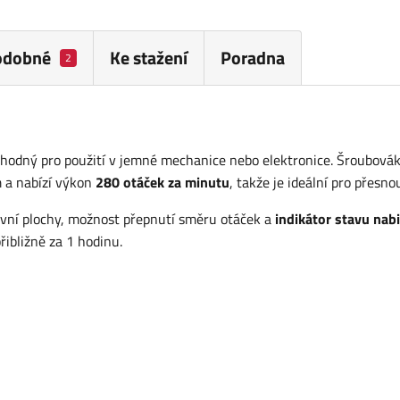
odobné
Ke stažení
Poradna
2
dný pro použití v jemné mechanice nebo elektronice. Šroubová
 a nabízí výkon
280 otáček za minutu
, takže je ideální pro přesnou
vní plochy, možnost přepnutí směru otáček a
indikátor stavu nabi
ibližně za 1 hodinu.