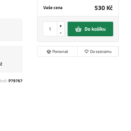
530 Kč
Vaše cena
+
Do košíku
-
Porovnat
Do seznamu
Kč
boží:
P79767