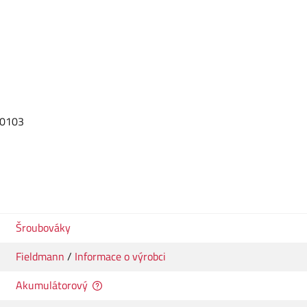
10103
Šroubováky
Fieldmann
/
Informace o výrobci
Akumulátorový