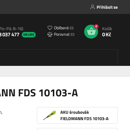
Přihlásit se
0
Oblíbené
(
0
)
(Po-Pá: 8-16)
Košík
3 037 477
0 Kč
Porovnat
(
0
)
ONLINE
ANN FDS 10103-A
m,
AKU šroubovák
FIELDMANN FDS 10103-A