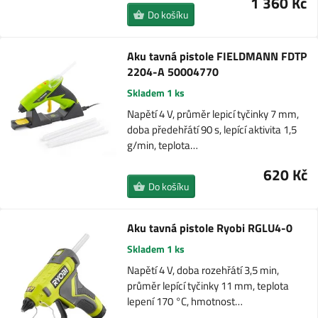
1 360 Kč
Do košíku
Aku tavná pistole FIELDMANN FDTP
2204-A 50004770
Skladem 1 ks
Napětí 4 V, průměr lepicí tyčinky 7 mm,
doba předehřátí 90 s, lepící aktivita 1,5
g/min, teplota…
620 Kč
Do košíku
Aku tavná pistole Ryobi RGLU4-0
Skladem 1 ks
Napětí 4 V, doba rozehřátí 3,5 min,
průměr lepící tyčinky 11 mm, teplota
lepení 170 °C, hmotnost…