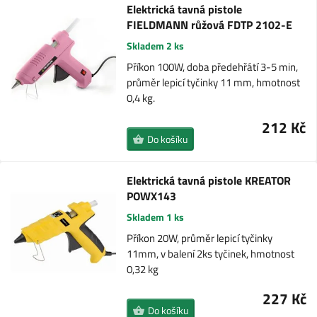
Elektrická tavná pistole
FIELDMANN růžová FDTP 2102-E
Skladem 2 ks
Příkon 100W, doba předehřátí 3-5 min,
průměr lepicí tyčinky 11 mm, hmotnost
0,4 kg.
212 Kč
Do košíku
Elektrická tavná pistole KREATOR
POWX143
Skladem 1 ks
Příkon 20W, průměr lepicí tyčinky
11mm, v balení 2ks tyčinek, hmotnost
0,32 kg
227 Kč
Do košíku