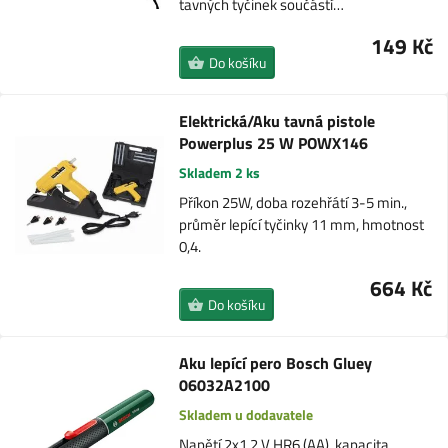
tavných tyčinek součástí…
149 Kč
Do košíku
Elektrická/Aku tavná pistole
Powerplus 25 W POWX146
Skladem 2 ks
Příkon 25W, doba rozehřátí 3-5 min.,
průměr lepící tyčinky 11 mm, hmotnost
0,4.
664 Kč
Do košíku
Aku lepící pero Bosch Gluey
06032A2100
Skladem u dodavatele
Napětí 2x1,2 V HR6 (AA), kapacita