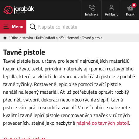
0
Infolinka
Přihlásit
Košík
Menu
Dílna a stavba
Ruční nářadí a příslušenství
Tavné pistole
Tavné pistole
Tavné pistole jsou určeny pro lepení nejrůznějších materiálů
(papír, dřevo, textil, přírodní materiály aj.) pomocí roztaveného
lepidla, které se vkládá do otvoru v zadní části pistole v podobě
tavné tyčinky. Roztavené lepidlo se pomocí tavící pistole
nanáší na lepený materiál. Ať už potřebujete opravit rozbitý
předmět, vytvořit dekoraci nebo něco rychle slepit, tavná
pistole vám práci usnadní a zrychlí. V naší nabídce naleznete
kvalitní tavné lepící pistole renomovaných značek v různých
provedeních, stejně jako nezbytné
náplně do tavných pistolí
.
Zobrazit celý text