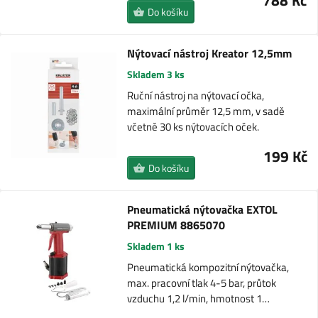
788 Kč
Do košíku
Nýtovací nástroj Kreator 12,5mm
Skladem 3 ks
Ruční nástroj na nýtovací očka,
maximální průměr 12,5 mm, v sadě
včetně 30 ks nýtovacích oček.
199 Kč
Do košíku
Pneumatická nýtovačka EXTOL
PREMIUM 8865070
Skladem 1 ks
Pneumatická kompozitní nýtovačka,
max. pracovní tlak 4-5 bar, průtok
vzduchu 1,2 l/min, hmotnost 1…