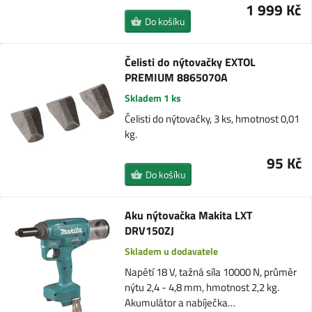
1 999 Kč
Do košíku
Čelisti do nýtovačky EXTOL
PREMIUM 8865070A
Skladem 1 ks
Čelisti do nýtovačky, 3 ks, hmotnost 0,01
kg.
95 Kč
Do košíku
Aku nýtovačka Makita LXT
DRV150ZJ
Skladem u dodavatele
Napětí 18 V, tažná síla 10000 N, průměr
nýtu 2,4 - 4,8 mm, hmotnost 2,2 kg.
Akumulátor a nabíječka…