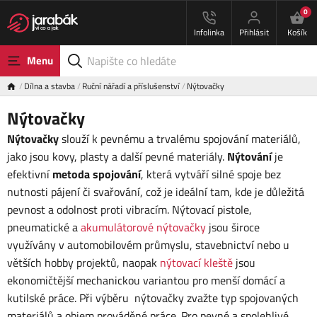
0
Infolinka
Přihlásit
Košík
Menu
Dílna a stavba
Ruční nářadí a příslušenství
Nýtovačky
Nýtovačky
Nýtovačky
slouží k pevnému a trvalému spojování materiálů,
jako jsou kovy, plasty a další pevné materiály.
Nýtování
je
efektivní
metoda spojování
, která vytváří silné spoje bez
nutnosti pájení či svařování, což je ideální tam, kde je důležitá
pevnost a odolnost proti vibracím. Nýtovací pistole,
pneumatické a
akumulátorové nýtovačky
jsou široce
využívány v automobilovém průmyslu, stavebnictví nebo u
větších hobby projektů, naopak
nýtovací kleště
jsou
ekonomičtější mechanickou variantou pro menší domácí a
kutilské práce. Při výběru nýtovačky zvažte typ spojovaných
materiálů a objem prováděné práce. Pro pevné a spolehlivé