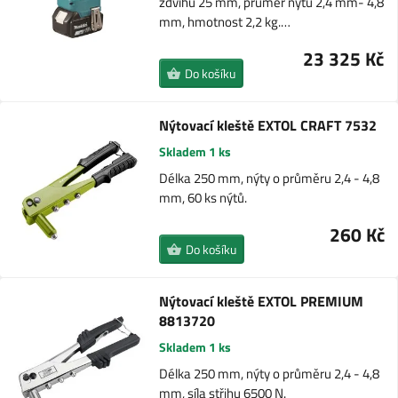
zdvihu 25 mm, průměr nýtu 2,4 mm- 4,8
mm, hmotnost 2,2 kg.…
23 325 Kč
Do košíku
Nýtovací kleště EXTOL CRAFT 7532
Skladem 1 ks
Délka 250 mm, nýty o průměru 2,4 - 4,8
mm, 60 ks nýtů.
260 Kč
Do košíku
Nýtovací kleště EXTOL PREMIUM
8813720
Skladem 1 ks
Délka 250 mm, nýty o průměru 2,4 - 4,8
mm, síla střihu 6500 N.