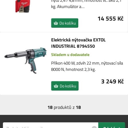
nýtu 2,4 / 4,8 mm, hmotnost vč. aku 2,1
kg. Akumulátor a…
14 555 Kč
Do košíku
Elektrická nýtovačka EXTOL
INDUSTRIAL 8794550
Skladem u dodavatele
Příkon 400 W, zdvih 22 mm, nýtovací síla
8000 N, hmotnost 2,3 kg.
3 249 Kč
Do košíku
18
produktů z
18