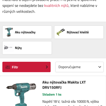
spojení se neobejdete bez
kvalitních nýtů
, které nabízíme v
různých velikostech.
Aku nýtovačky
Nýtovací kleště
Nýty
Doporučujeme
Filtr
Aku nýtovačka Makita LXT
DRV150RFJ
Skladem 1 ks
Napětí 18 V, tažná síla 10000 N, výška