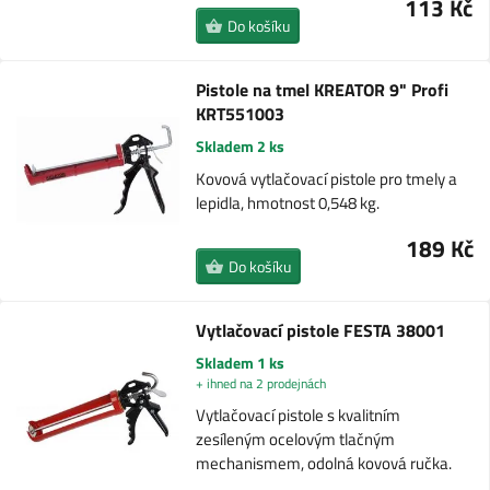
113 Kč
Do košíku
Pistole na tmel KREATOR 9" Profi
KRT551003
Skladem 2 ks
Kovová vytlačovací pistole pro tmely a
lepidla, hmotnost 0,548 kg.
189 Kč
Do košíku
Vytlačovací pistole FESTA 38001
Skladem 1 ks
+ ihned na 2 prodejnách
Vytlačovací pistole s kvalitním
zesíleným ocelovým tlačným
mechanismem, odolná kovová ručka.