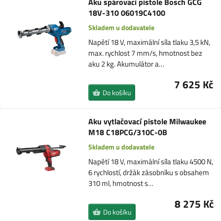
Aku spárovací pistole Bosch GCG
18V-310 06019C4100
Skladem u dodavatele
Napětí 18 V, maximální síla tlaku 3,5 kN,
max. rychlost 7 mm/s, hmotnost bez
aku 2 kg. Akumulátor a…
7 625 Kč
Do košíku
Aku vytlačovací pistole Milwaukee
M18 C18PCG/310C-0B
Skladem u dodavatele
Napětí 18 V, maximální síla tlaku 4500 N,
6 rychlostí, držák zásobníku s obsahem
310 ml, hmotnost s…
8 275 Kč
Do košíku