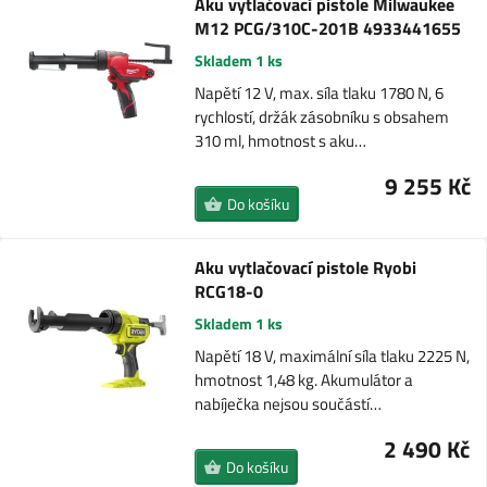
Aku vytlačovací pistole Milwaukee
M12 PCG/310C-201B 4933441655
Skladem 1 ks
Napětí 12 V, max. síla tlaku 1780 N, 6
rychlostí, držák zásobníku s obsahem
310 ml, hmotnost s aku…
9 255 Kč
Do košíku
Aku vytlačovací pistole Ryobi
RCG18-0
Skladem 1 ks
Napětí 18 V, maximální síla tlaku 2225 N,
hmotnost 1,48 kg. Akumulátor a
nabíječka nejsou součástí…
2 490 Kč
Do košíku