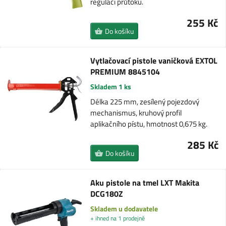
regulací průtoku.
255 Kč
Do košíku
Vytlačovací pistole vaničková EXTOL
PREMIUM 8845104
Skladem 1 ks
Délka 225 mm, zesílený pojezdový
mechanismus, kruhový profil
aplikačního pístu, hmotnost 0,675 kg.
285 Kč
Do košíku
Aku pistole na tmel LXT Makita
DCG180Z
Skladem u dodavatele
+ ihned na 1 prodejně