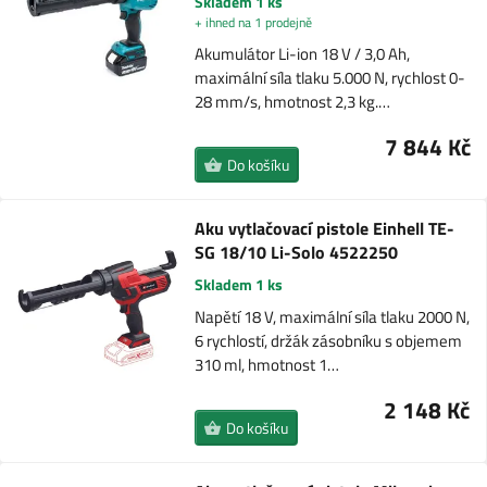
Skladem 1 ks
+ ihned na 1 prodejně
Akumulátor Li-ion 18 V / 3,0 Ah,
maximální síla tlaku 5.000 N, rychlost 0-
28 mm/s, hmotnost 2,3 kg.…
7 844 Kč
Do košíku
Aku vytlačovací pistole Einhell TE-
SG 18/10 Li-Solo 4522250
Skladem 1 ks
Napětí 18 V, maximální síla tlaku 2000 N,
6 rychlostí, držák zásobníku s objemem
310 ml, hmotnost 1…
2 148 Kč
Do košíku