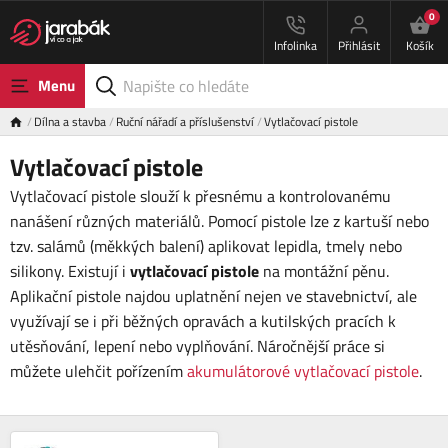
0
Infolinka
Přihlásit
Košík
Menu
Dílna a stavba
Ruční nářadí a příslušenství
Vytlačovací pistole
Vytlačovací pistole
Vytlačovací pistole slouží k přesnému a kontrolovanému
nanášení různých materiálů. Pomocí pistole lze z kartuší nebo
tzv. salámů (měkkých balení) aplikovat lepidla, tmely nebo
silikony. Existují i
vytlačovací pistole
na montážní pěnu.
Aplikační pistole najdou uplatnění nejen ve stavebnictví, ale
využívají se i při běžných opravách a kutilských pracích k
utěsňování, lepení nebo vyplňování. Náročnější práce si
můžete ulehčit pořízením
akumulátorové vytlačovací pistole
.