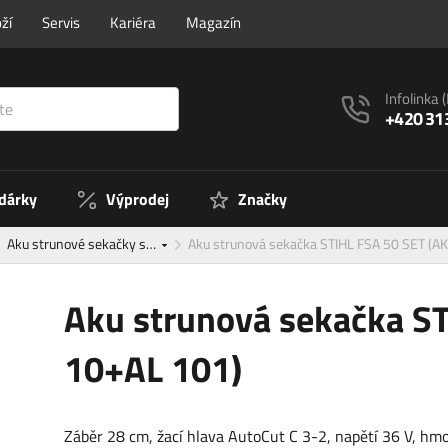
ží
Servis
Kariéra
Magazín
Infolinka
+420 31
 dárky
Výprodej
Značky
Aku strunové sekačky s…
Aku strunová sekačka STIHL FSA 50 SET (A
Aku strunová sekačka ST
10+AL 101)
Záběr 28 cm, žací hlava AutoCut C 3-2, napětí 36 V, hm