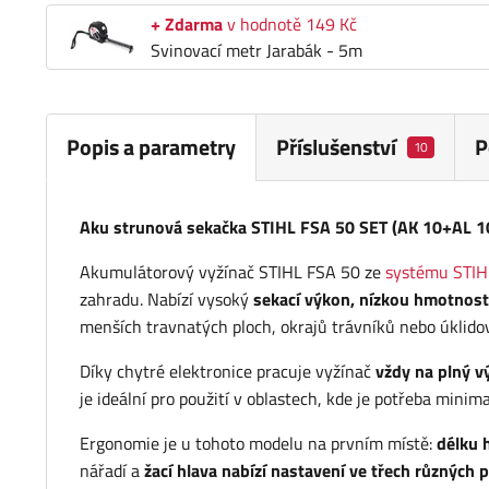
+ Zdarma
v hodnotě 149 Kč
Svinovací metr Jarabák - 5m
Popis a parametry
Příslušenství
P
10
Aku strunová sekačka STIHL FSA 50 SET (AK 10+AL 1
Akumulátorový vyžínač STIHL FSA 50 ze
systému STIH
zahradu. Nabízí vysoký
sekací výkon, nízkou hmotnost
menších travnatých ploch, okrajů trávníků nebo úklido
Díky chytré elektronice pracuje vyžínač
vždy na plný vý
je ideální pro použití v oblastech, kde je potřeba minim
Ergonomie je u tohoto modelu na prvním místě:
délku 
nářadí a
žací hlava nabízí nastavení ve třech různých 