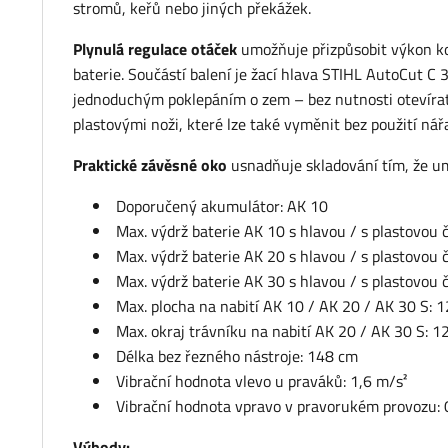
stromů, keřů nebo jiných překážek.
Plynulá regulace otáček
umožňuje přizpůsobit výkon kon
baterie. Součástí balení je žací hlava STIHL AutoCut C 
jednoduchým poklepáním o zem – bez nutnosti otevírat 
plastovými noži, které lze také vyměnit bez použití nářa
Praktické závěsné oko
usnadňuje skladování tím, že um
Doporučený akumulátor: AK 10
Max. výdrž baterie AK 10 s hlavou / s plastovou č
Max. výdrž baterie AK 20 s hlavou / s plastovou 
Max. výdrž baterie AK 30 s hlavou / s plastovou 
Max. plocha na nabití AK 10 / AK 20 / AK 30 S: 
Max. okraj trávníku na nabití AK 20 / AK 30 S: 
Délka bez řezného nástroje: 148 cm
Vibrační hodnota vlevo u praváků: 1,6 m/s²
Vibrační hodnota vpravo v pravorukém provozu: 
Výhody: