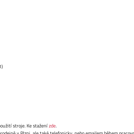
1)
užití stroje. Ke stažení
zde
.
dejně v Plzni, ale také telefonicky, nebo emailem během pracov