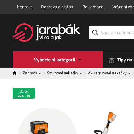
Kontakt
Doprava a platba
Reklamace
Vrácení zbo
Vyberte si kategorii
Tipy na
Zahrada
Strunové sekačky
Aku strunové sekačky
Dárek
zdarma