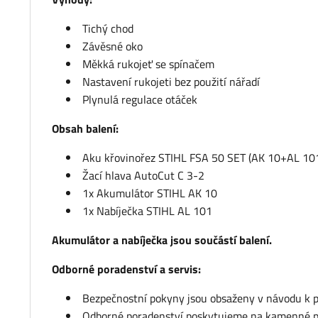
Tichý chod
Závěsné oko
Měkká rukojeť se spínačem
Nastavení rukojeti bez použití nářadí
Plynulá regulace otáček
Obsah balení:
Aku křovinořez STIHL FSA 50 SET (AK 10+AL 10
Žací hlava AutoCut C 3-2
1x Akumulátor STIHL AK 10
1x Nabíječka STIHL AL 101
Akumulátor a nabíječka jsou součástí balení.
Odborné poradenství a servis:
Bezpečnostní pokyny jsou obsaženy v návodu k po
Odborné poradenství poskytujeme na kamenné pro