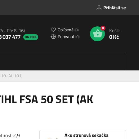
Přihlásit se
0
Oblíbené
(
0
)
(Po-Pá: 8-16)
Košík
3 037 477
0 Kč
Porovnat
(
0
)
ONLINE
K 10+AL 101)
IHL FSA 50 SET (AK
otnost 2,9
Aku strunová sekačka