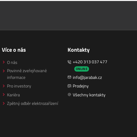
Více o nás
Kontakty
+420 313 037 477
O nás
ONLINE
Povinně zveřejňované
informace
info@jarabak.cz
Pro investory
Prodejny
Kariéra
Všechny kontakty
Zpětný odběr elektrozařízení