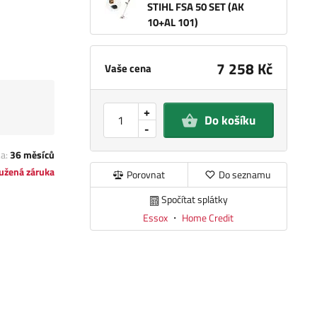
STIHL FSA 50 SET (AK
10+AL 101)
7 258 Kč
Vaše cena
+
Do košíku
-
ka:
36 měsíců
užená záruka
Porovnat
Do seznamu
Spočítat splátky
Essox
・
Home Credit