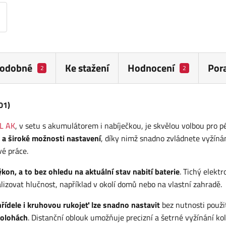
odobné
Ke stažení
Hodnocení
Por
2
2
01)
L AK
, v setu s akumulátorem i nabíječkou, je skvělou volbou pro pé
 a široké možnosti nastavení
, díky nimž snadno zvládnete vyžíná
vé práce.
kon, a to bez ohledu na aktuální stav nabití baterie
. Tichý elekt
alizovat hlučnost, například v okolí domů nebo na vlastní zahradě.
hřídele i kruhovou rukojeť lze snadno nastavit
bez nutnosti použi
polohách
. Distanční oblouk umožňuje precizní a šetrné vyžínání k