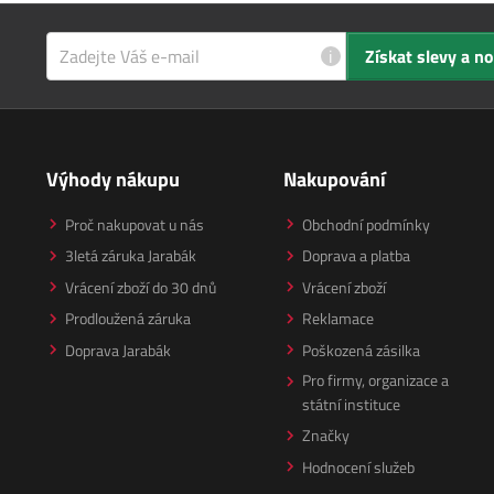
i
Získat slevy a n
Výhody nákupu
Nakupování
Proč nakupovat u nás
Obchodní podmínky
3letá záruka Jarabák
Doprava a platba
Vrácení zboží do 30 dnů
Vrácení zboží
Prodloužená záruka
Reklamace
Doprava Jarabák
Poškozená zásilka
Pro firmy, organizace a
státní instituce
Značky
Hodnocení služeb