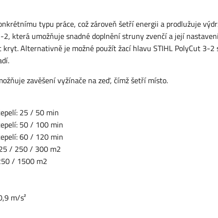
krétnímu typu práce, což zároveň šetří energii a prodlužuje výdr
3-2, která umožňuje snadné doplnění struny zvenčí a její nastaven
kryt. Alternativně je možné použít žací hlavu STIHL PolyCut 3-2 
dí.
ožňuje zavěšení vyžínače na zeď, čímž šetří místo.
epelí: 25 / 50 min
čepelí: 50 / 100 min
čepelí: 60 / 120 min
125 / 250 / 300 m2
1250 / 1500 m2
0,9 m/s²