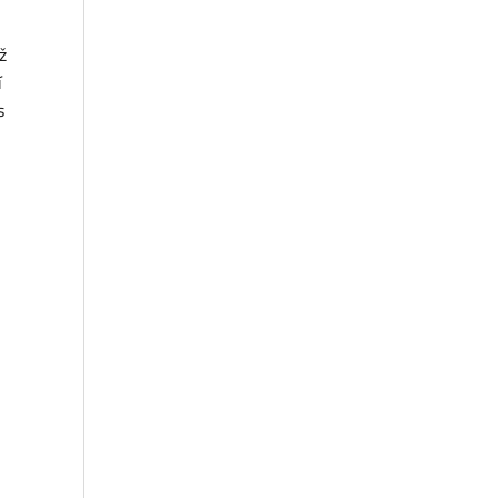
ž
í
s