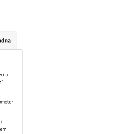
adna
či o
ní
romotor
tí
olem