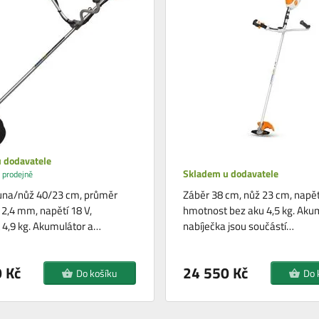
 dodavatele
Skladem u dodavatele
 prodejně
una/nůž 40/23 cm, průměr
Záběr 38 cm, nůž 23 cm, napětí
 2,4 mm, napětí 18 V,
hmotnost bez aku 4,5 kg. Aku
4,9 kg. Akumulátor a…
nabíječka jsou součástí…
 Kč
24 550 Kč
Do košíku
Do 