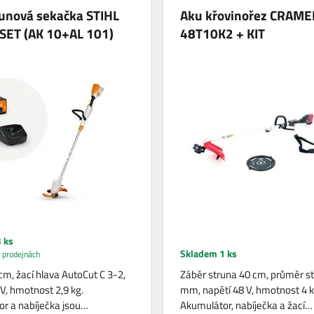
runová sekačka STIHL
Aku křovinořez CRAME
 SET (AK 10+AL 101)
48T10K2 + KIT
 ks
Skladem 1 ks
 prodejnách
cm, žací hlava AutoCut C 3-2,
Záběr struna 40 cm, průměr st
 V, hmotnost 2,9 kg.
mm, napětí 48 V, hmotnost 4 k
r a nabíječka jsou…
Akumulátor, nabíječka a žací…