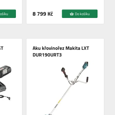
8 799 Kč
ošíku
Do košíku
GT
Aku křovinořez Makita LXT
DUR190URT3