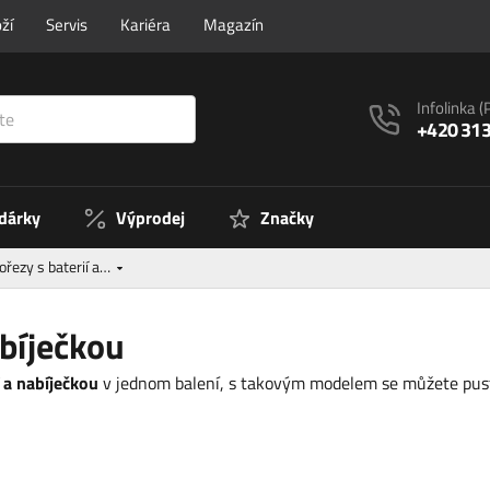
ží
Servis
Kariéra
Magazín
Infolinka
(
+420 313
 dárky
Výprodej
Značky
ořezy s baterií a…
abíječkou
í a nabíječkou
v jednom balení, s takovým modelem se můžete pusti