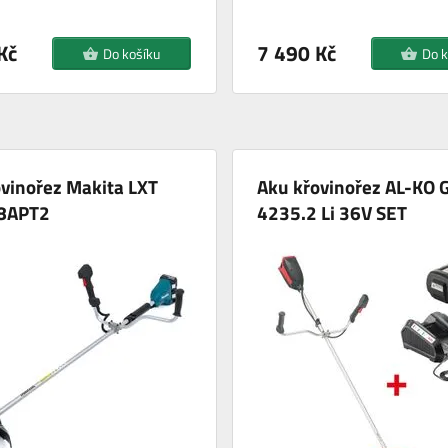
Kč
7 490 Kč
Do košíku
Do k
vinořez Makita LXT
Aku křovinořez AL-KO 
8APT2
4235.2 Li 36V SET