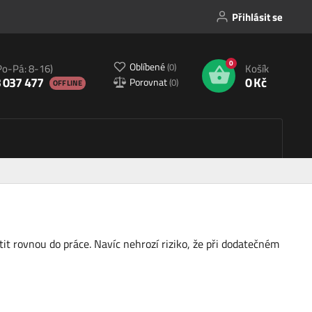
Přihlásit se
0
Oblíbené
(
0
)
Po-Pá: 8-16)
Košík
 037 477
0 Kč
Porovnat
(
0
)
OFFLINE
t rovnou do práce. Navíc nehrozí riziko, že při dodatečném