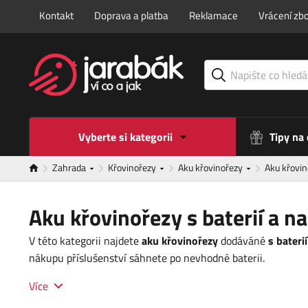
Kontakt
Doprava a platba
Reklamace
Vrácení zbo
Vyberte si kategorii
Tipy na
Zahrada
Křovinořezy
Aku křovinořezy
Aku křovin
Aku křovinořezy s baterií a n
V této kategorii najdete
aku křovinořezy
dodáváné
s bateri
nákupu příslušenství sáhnete po nevhodné baterii.
Více