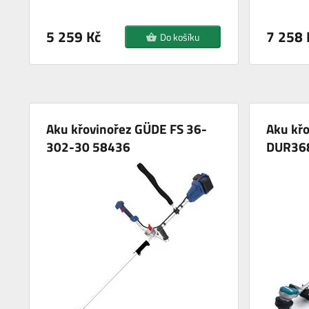
5 259 Kč
7 258 
Do košíku
Aku křovinořez GÜDE FS 36-
Aku křo
302-30 58436
DUR36