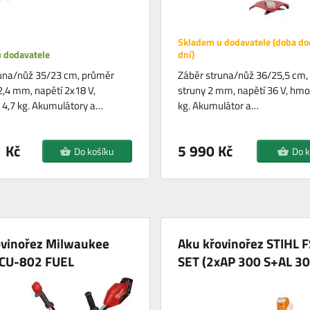
Skladem u dodavatele (doba do
 dodavatele
dní)
una/nůž 35/23 cm, průměr
Záběr struna/nůž 36/25,5 cm,
2,4 mm, napětí 2x18 V,
struny 2 mm, napětí 36 V, hmo
4,7 kg. Akumulátory a…
kg. Akumulátor a…
 Kč
5 990 Kč
Do košíku
Do k
ovinořez Milwaukee
Aku křovinořez STIHL 
CU-802 FUEL
SET (2xAP 300 S+AL 30