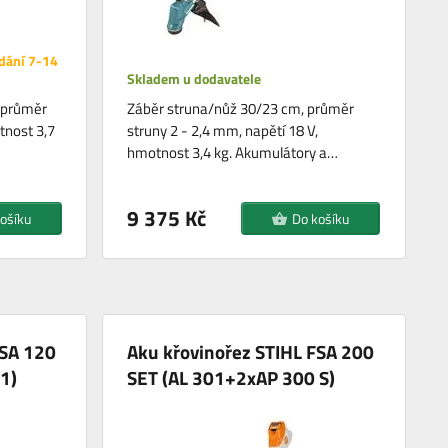
dání 7-14
Skladem u dodavatele
 průměr
Záběr struna/nůž 30/23 cm, průměr
tnost 3,7
struny 2 - 2,4 mm, napětí 18 V,
hmotnost 3,4 kg. Akumulátory a…
9 375 Kč
ošíku
Do košíku
FSA 120
Aku křovinořez STIHL FSA 200
1)
SET (AL 301+2xAP 300 S)