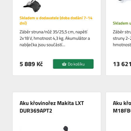
Skladem u dodavatele (doba dodání 7-14
dní)
Skladem u
Záběr struna/nůž 35/25,5 cm, napětí
Záběr str
2x18 V, hmotnost 4,3 kg. Akumulátor a
struny 2-
nabíječka jsou součástí…
hmotnost 
5 889 Kč
13 621
Do košíku
Aku křovinořez Makita LXT
Aku kř
DUR369APT2
M18FB