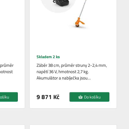
Skladem 2 ks
 průměr
Záběr 38 cm, průměr struny 2-2,4 mm,
motnost
napětí 36 V, hmotnost 2,7 kg.
Akumulátor a nabíječka jsou…
9 871 Kč
ošíku
Do košíku