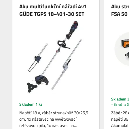
Aku multifunkční nářadí 4v1
Aku st
GÜDE TGPS 18-401-30 SET
FSA 50
Skladem 3
Skladem 1 ks
+ ihned na 3
Napětí 18 V, záběr struna/nůž 30/25,5
Záběr 28 
cm, 1x nástavec na vyvětvovací
napětí 36
řetězovou pilu, 1x nástavec na…
Akumuláto