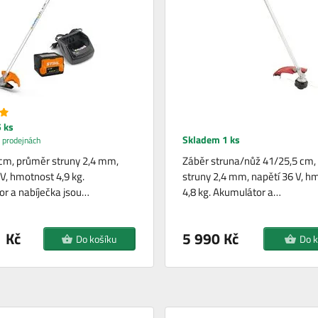
 ks
Skladem 1 ks
 prodejnách
cm, průměr struny 2,4 mm,
Záběr struna/nůž 41/25,5 cm,
 V, hmotnost 4,9 kg.
struny 2,4 mm, napětí 36 V, h
r a nabíječka jsou…
4,8 kg. Akumulátor a…
 Kč
5 990 Kč
Do košíku
Do k