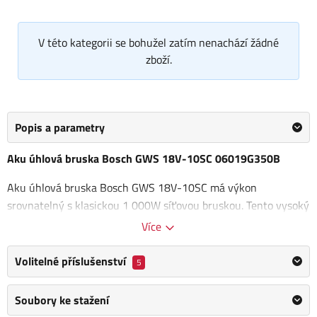
V této kategorii se bohužel zatím nenachází žádné
zboží.
Popis a parametry
Aku úhlová bruska Bosch GWS 18V-10SC 06019G350B
Aku úhlová bruska Bosch GWS 18V-10SC má výkon
srovnatelný s klasickou 1 000W síťovou bruskou. Tento vysoký
výkon zajišťuje
bezuhlíkový motor
v kombinaci s pokročilou
Více
technologií akumulátoru ProCORE18V, což
umožňuje efektivní
a dlouhotrvající práci.
Volitelné příslušenství
5
Bruska je vybavena řadou bezpečnostních a praktických
Soubory ke stažení
funkcí, které zajišťují maximální ochranu uživatele a pohodlí