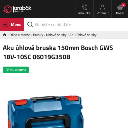
0
Infolinka
Přihlásit
Košík
Menu
Dílna a stavba
Brusky
Úhlové brusky
AKU úhlové brusky
Aku úhlová bruska 150mm Bosch GWS
18V-10SC 06019G350B
Dárek zdarma