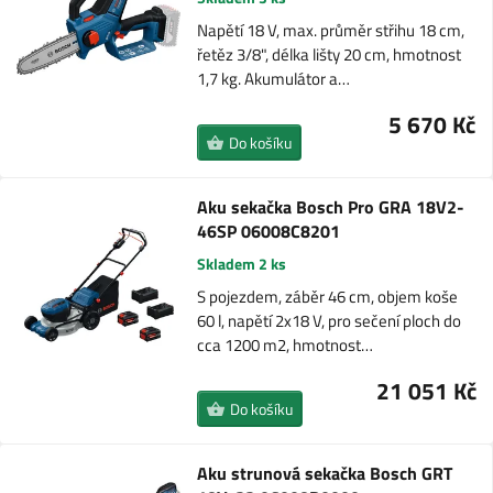
Napětí 18 V, max. průměr střihu 18 cm,
řetěz 3/8", délka lišty 20 cm, hmotnost
1,7 kg. Akumulátor a…
5 670 Kč
Do košíku
Aku sekačka Bosch Pro GRA 18V2-
46SP 06008C8201
Skladem 2 ks
S pojezdem, záběr 46 cm, objem koše
60 l, napětí 2x18 V, pro sečení ploch do
cca 1200 m2, hmotnost…
21 051 Kč
Do košíku
Aku strunová sekačka Bosch GRT