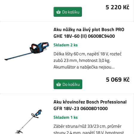
5 220 Kč
Do košíku
Aku nůžky na živý plot Bosch PRO
GHE 18V-60 (II) 06008C9400
Skladem 2 ks
Délka lišty 60 cm, napětí 18 V, rozteč
zubů 23 mm, hmotnost 3,0 kg.
Akumulátor a nabíječka nejsou…
5 069 Kč
Do košíku
Aku křovinořez Bosch Professional
GFR 18V-23 06008D1000
Skladem 1 ks
Záběr struna/nůž 33/23 cm, průměr
struny 2,4 mm, napětí 18 V, hmotnost