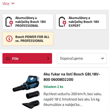
Více
Akumulátory a
Akumulátory a
nabíječky Bosch 18V
nabíječky Bosch 18V
PROFESSIONAL
EXPERT
Bosch POWER FOR ALL
vs. PROFESSIONAL
Doporučujeme
Filtr
Aku fukar na listí Bosch GBL18V-
800 06008D2200
Skladem 2 ks
Rychlost vzduchu 200 km/h, bez vaku,
napětí 18 V, hmotnost bez aku 3,4 kg.
Akumulátor a nabíječka…