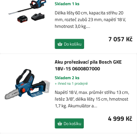
Skladem 1 ks
Délka lišty 60 cm, kapacita střihu 20
mm, rozteč zubů 23 mm, napětí 18 V,
hmotnost 3,0 kg.…
7 057 Kč
Do košíku
Aku prořezávací pila Bosch GKE
18V-15 06008D7000
Skladem 2 ks
+ ihned na 1 prodejně
Napětí 18 V, max. průměr střihu 13 cm,
řetěz 3/8", délka lišty 15 cm, hmotnost
1,7 kg. Akumulátor a…
4 999 Kč
Do košíku