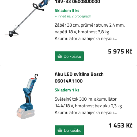
18V-33 06008D0000
Skladem 3 ks
+ ihned na 2 prodejnách
Záběr 33 cm, průměr struny 2,4 mm,
napětí 18 V, hmotnost 3,8 kg.
Akumulátor a nabíječka nejsou…
5 975 Kč
Do košíku
Aku LED svítilna Bosch
06014A1100
Skladem 1 ks
Světelný tok 300 lm, akumulátor
14,4/18 V, hmotnost bez aku 0,3 kg.
Akumulátor a nabíječka nejsou…
1 453 Kč
Do košíku