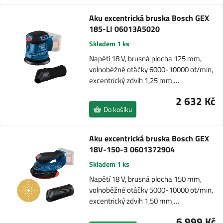
Aku excentrická bruska Bosch GEX
185-LI 06013A5020
Skladem 1 ks
Napětí 18 V, brusná plocha 125 mm,
volnoběžné otáčky 6000-10000 ot/min,
excentrický zdvih 1,25 mm,…
2 632 Kč
Do košíku
Aku excentrická bruska Bosch GEX
18V-150-3 0601372904
Skladem 1 ks
Napětí 18 V, brusná plocha 150 mm,
volnoběžné otáčky 5000-10000 ot/min,
excentrický zdvih 1,50 mm,…
6 999 Kč