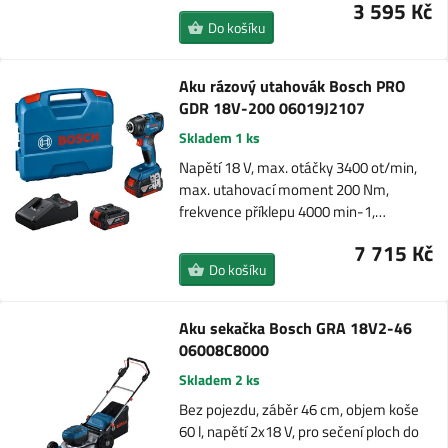
3 595 Kč
Do košíku
Aku rázový utahovák Bosch PRO
GDR 18V-200 06019J2107
Skladem 1 ks
Napětí 18 V, max. otáčky 3400 ot/min,
max. utahovací moment 200 Nm,
frekvence příklepu 4000 min-1,…
7 715 Kč
Do košíku
Aku sekačka Bosch GRA 18V2-46
06008C8000
Skladem 2 ks
Bez pojezdu, záběr 46 cm, objem koše
60 l, napětí 2x18 V, pro sečení ploch do