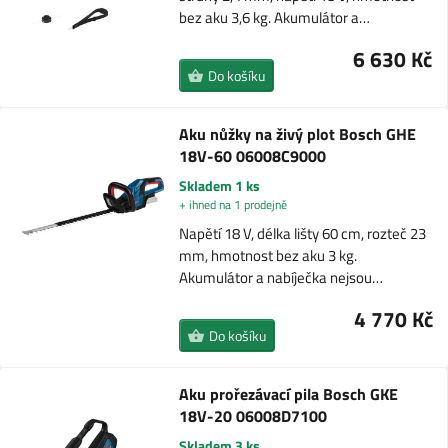
bez aku 3,6 kg. Akumulátor a…
6 630 Kč
Do košíku
Aku nůžky na živý plot Bosch GHE
18V-60 06008C9000
Skladem 1 ks
+ ihned na 1 prodejně
Napětí 18 V, délka lišty 60 cm, rozteč 23
mm, hmotnost bez aku 3 kg.
Akumulátor a nabíječka nejsou…
4 770 Kč
Do košíku
Aku prořezávací pila Bosch GKE
18V-20 06008D7100
Skladem 3 ks