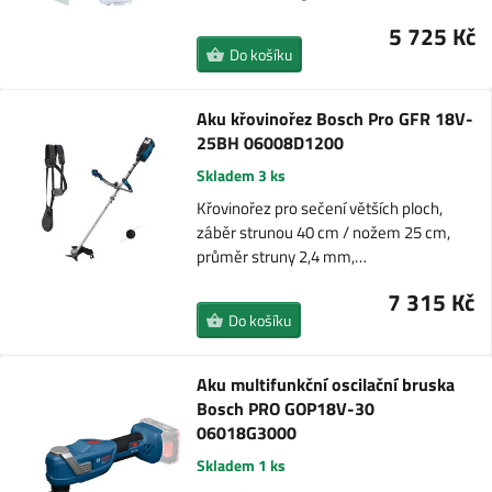
5 725 Kč
Do košíku
Aku křovinořez Bosch Pro GFR 18V-
25BH 06008D1200
Skladem 3 ks
Křovinořez pro sečení větších ploch,
záběr strunou 40 cm / nožem 25 cm,
průměr struny 2,4 mm,…
7 315 Kč
Do košíku
Aku multifunkční oscilační bruska
Bosch PRO GOP18V-30
06018G3000
Skladem 1 ks