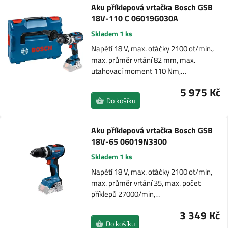
Aku příklepová vrtačka Bosch GSB
18V-110 C 06019G030A
Skladem 1 ks
Napětí 18 V, max. otáčky 2100 ot/min.,
max. průměr vrtání 82 mm, max.
utahovací moment 110 Nm,…
5 975 Kč
Do košíku
Aku příklepová vrtačka Bosch GSB
18V-65 06019N3300
Skladem 1 ks
Napětí 18 V, max. otáčky 2100 ot/min,
max. průměr vrtání 35, max. počet
příklepů 27000/min,…
3 349 Kč
Do košíku