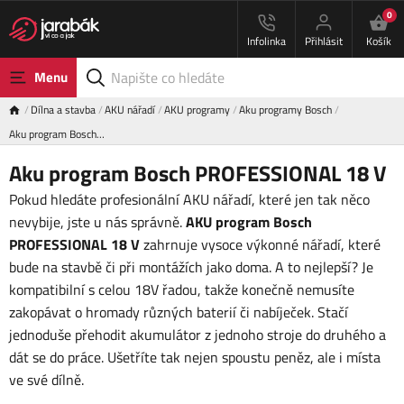
0
Infolinka
Přihlásit
Košík
Menu
Dílna a stavba
AKU nářadí
AKU programy
Aku programy Bosch
Aku program Bosch…
Aku program Bosch PROFESSIONAL 18 V
Pokud hledáte profesionální AKU nářadí, které jen tak něco
nevybije, jste u nás správně.
AKU program Bosch
PROFESSIONAL 18 V
zahrnuje vysoce výkonné nářadí, které
bude na stavbě či při montážích jako doma. A to nejlepší? Je
kompatibilní s celou 18V řadou, takže konečně nemusíte
zakopávat o hromady různých baterií či nabíječek. Stačí
jednoduše přehodit akumulátor z jednoho stroje do druhého a
dát se do práce. Ušetříte tak nejen spoustu peněz, ale i místa
ve své dílně.