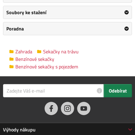
převodovkou.
Soubory ke stažení
Dalším velkým unikátem je motor, který patří mezi to
nejlepší
a nejsilnější co WEIBANG
v této třídě nabízí. Jedná se o
Poradna
profesionální silný motor
rozvodu OHV o výkonu
7 HP
a
objemu 193 ccm. Výhoda silného motoru o výkonu 7 HP a nože
s velkými lopatami je, že Vám
perfektně sebere a poseká
i
Zahrada
Sekačky na trávu
přerostlou mokrou trávu.
Benzínové sekačky
Benzínové sekačky s pojezdem
Velkým nadstandardem u této sekačky je použita speciální
třecí spojka na noži sekačky pod unášečem, která je schopna
prokluzu nože při naražení do pevné překážky. Tato funkce
může eliminovat škody na sekačce
způsobené nárazem nože
i
Odebírat
do překážky.
Dále je tato sekačka vybavena pevnými zadními koly a
sklopnou rukojetí pro snadné uskladnění a přepravu. Masivní
žací nůž s mohutnými vyhazovacími "
lopatami - tzv. BIG
Výhody nákupu
BLADE
" a velký koš spolu se zajímavou cenou dělají z této