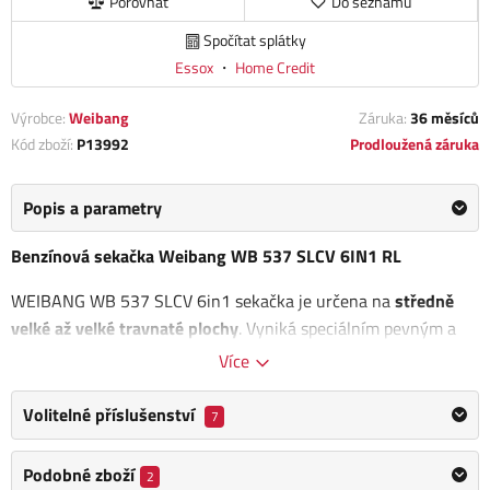
Porovnat
Do seznamu
Spočítat splátky
Essox
・
Home Credit
Výrobce:
Weibang
Záruka:
36 měsíců
Kód zboží:
P13992
Prodloužená záruka
Popis a parametry
Benzínová sekačka Weibang WB 537 SLCV 6IN1 RL
WEIBANG WB 537 SLCV 6in1 sekačka je určena na
středně
velké až velké travnaté plochy
. Vyniká speciálním pevným a
masivním ocelovým šasi.
Více
Velkou předností této sekačky je variabilnost použití
funkcí 6
Volitelné příslušenství
7
in 1
, což znamená, že sekačka umí sbírat posečenou trávu do
koše, mulčuje, vyhazuje trávu bokem, zadním deflektorem a
Podobné zboží
2
má variabilní pojezd daný 3 rychlostní variátorovou