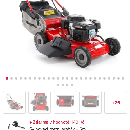
+26
+ Zdarma
v hodnotě 149 Kč
Svinovací metr Jarabák - 5m