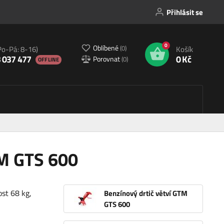
Přihlásit se
0
Oblíbené
(
0
)
Po-Pá: 8-16)
Košík
 037 477
0 Kč
Porovnat
(
0
)
OFFLINE
TM GTS 600
st 68 kg,
Benzínový drtič větví GTM
GTS 600