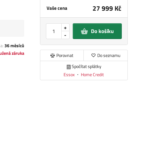
27 999 Kč
Vaše cena
+
Do košíku
-
ka:
36 měsíců
užená záruka
Porovnat
Do seznamu
Spočítat splátky
Essox
・
Home Credit