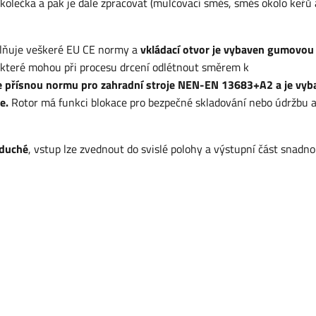
kolečka a pak je dále zpracovat (mulčovací směs, směs okolo keřů 
Splňuje veškeré EU CE normy a
vkládací otvor je vybaven gumovou
 které mohou při procesu drcení odlétnout směrem k
e přísnou normu pro zahradní stroje NEN-EN 13683+A2 a je vyb
le.
Rotor má funkci blokace pro bezpečné skladování nebo údržbu 
oduché
, vstup lze zvednout do svislé polohy a výstupní část snadno