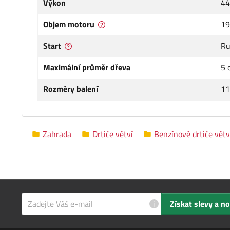
Výkon
44
Objem motoru
19
Start
Ru
Maximální průměr dřeva
5 
Rozměry balení
11
Zahrada
Drtiče větví
Benzínové drtiče větv
i
Získat slevy a n