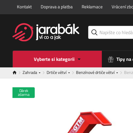
Kontakt
Doprava a platba
Reklamace
Vrácení zbo
Vyberte si kategorii
Tipy na
Zahrada
Drtiče větví
Benzínové drtiče větví
Benz
Dárek
zdarma