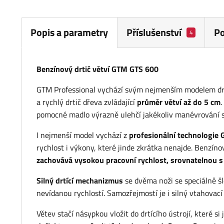
Popis a parametry
Příslušenství
P
4
Benzínový drtič větví GTM GTS 600
GTM Professional vychází svým nejmenším modelem drti
a rychlý drtič dřeva zvládající
průměr větví až do 5 cm
.
pomocné madlo výrazně ulehčí jakékoliv manévrování s
I nejmenší model vychází z
profesionální technologie
rychlost i výkony, které jinde zkrátka nenajde. Benzín
zachovává vysokou pracovní rychlost, srovnatelnou 
Silný drtící mechanizmus
se dvěma noži se speciálně šle
nevídanou rychlostí. Samozřejmostí je i silný vtahovací 
Větev stačí násypkou vložit do drtícího ústrojí, které 