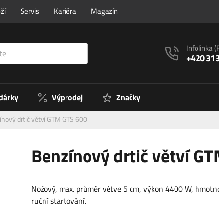
ží
Servis
Kariéra
Magazín
Infolinka
(
+420 313
 dárky
Výprodej
Značky
ínový drtič větví GTM GTS 600
Benzínový drtič větví G
Nožový, max. průměr větve 5 cm, výkon 4400 W, hmotno
ruční startování.