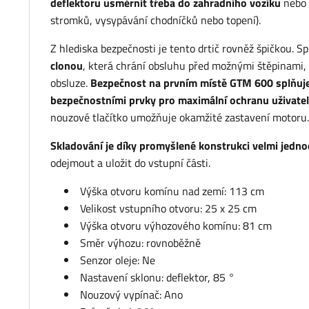
deflektoru usměrnit třeba do zahradního vozíku
nebo 
stromků, vysypávání chodníčků nebo topení).
Z hlediska bezpečnosti je tento drtič rovněž špičkou. 
clonou
, která chrání obsluhu před možnými štěpinami,
obsluze.
Bezpečnost na prvním místě GTM 600 splňuj
bezpečnostními prvky pro maximální ochranu uživate
nouzové tlačítko umožňuje okamžité zastavení motoru.
Skladování je díky promyšlené konstrukci velmi jedn
odejmout a uložit do vstupní části.
Výška otvoru komínu nad zemí: 113 cm
Velikost vstupního otvoru: 25 x 25 cm
Výška otvoru výhozového komínu: 81 cm
Směr výhozu: rovnoběžně
Senzor oleje: Ne
Nastavení sklonu: deflektor, 85 °
Nouzový vypínač: Ano