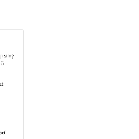
í silný
či
at
cí