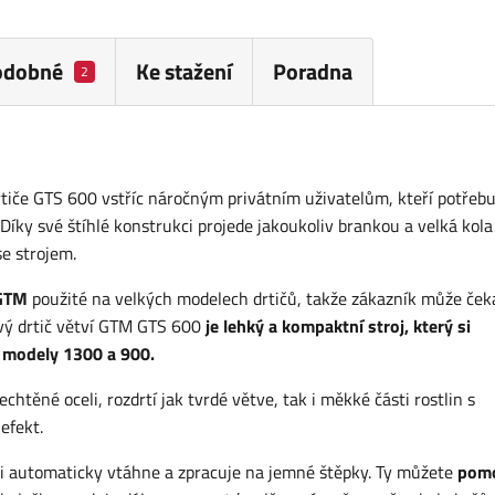
odobné
Ke stažení
Poradna
2
če GTS 600 vstříc náročným privátním uživatelům, kteří potřebuj
 Díky své štíhlé konstrukci projede jakoukoliv brankou a velká kola 
e strojem.
 GTM
použité na velkých modelech drtičů, takže zákazník může ček
ový drtič větví GTM GTS 600
je lehký a kompaktní stroj, který si
s modely 1300 a 900.
chtěné oceli, rozdrtí jak tvrdé větve, tak i měkké části rostlin s
efekt.
si ji automaticky vtáhne a zpracuje na jemné štěpky. Ty můžete
pomo