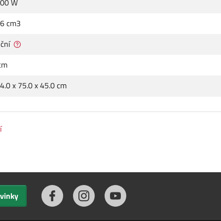
00 W
6 cm3
ční
cm
4.0 x 75.0 x 45.0 cm
í
ovinky