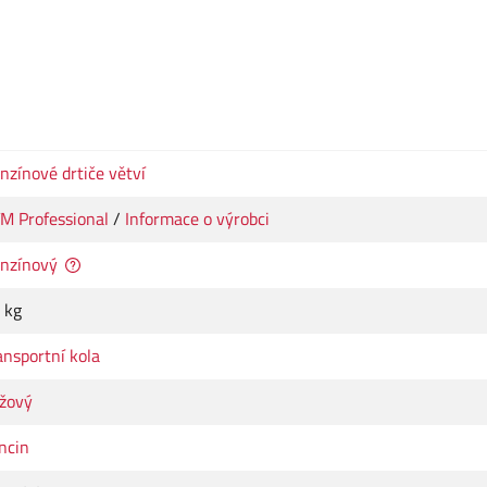
nzínové drtiče větví
M Professional
/
Informace o výrobci
nzínový
 kg
ansportní kola
žový
ncin