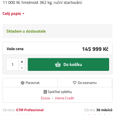
11 000 W, hmotnost 362 kg, ruční startování.
Celý popis
Skladem u dodavatele
145 999 Kč
Vaše cena
+
Do košíku
-
Porovnat
Do seznamu
Spočítat splátky
Essox
・
Home Credit
Výrobce:
GTM Professional
Záruka:
36 měsíců