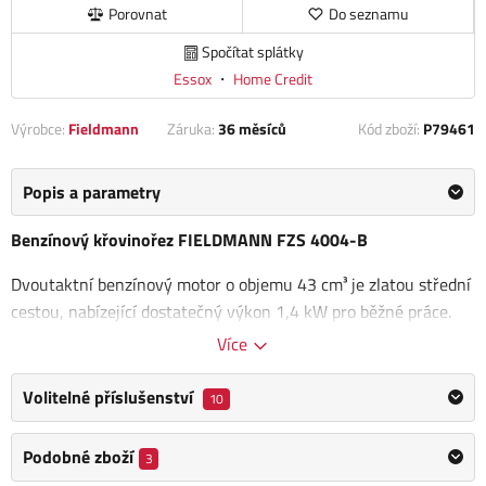
Porovnat
Do seznamu
Spočítat splátky
Essox
・
Home Credit
Výrobce:
Fieldmann
Záruka:
36 měsíců
Kód zboží:
P79461
Popis a parametry
Benzínový křovinořez FIELDMANN FZS 4004-B
Dvoutaktní benzínový motor o objemu 43 cm³ je zlatou střední
cestou, nabízející dostatečný výkon 1,4 kW pro běžné práce.
Dvojitá
ergonomicky tvarovaná rukojeť
a nastavitelný popruh
Více
na obě ramena zajišťují maximální komfort při sečení větších
ploch.
Volitelné příslušenství
10
Sečení vysoké trávy a úprava okolo stromů, zdí a plotů se
Podobné zboží
3
stávají jednoduchými díky poloautomatické žací hlavě se 2