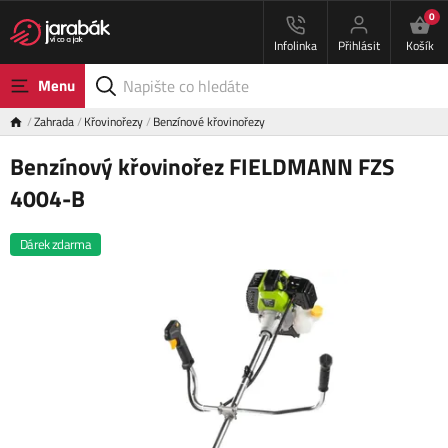
0
Infolinka
Přihlásit
Košík
Menu
Zahrada
Křovinořezy
Benzínové křovinořezy
Benzínový křovinořez FIELDMANN FZS
4004-B
Dárek zdarma