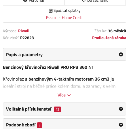
Porovnat
Do seznamu
Spočítat splátky
Essox
・
Home Credit
Výrobce:
Riwall
Záruka:
36 měsíců
Kód zboží:
P22823
Prodloužená záruka
Popis a parametry
Benzínový křovinořez Riwall PRO RPB 360 4T
Křovinořez
s benzínovým 4-taktním motorem 36 cm3
je
ideální stroj na běžné práce kolem domu a zahrady s velmi
jednoduchou obsluhou. Moderní čtyřtaktní motor znamenající
Více
novou hladinu komfortu při práci.
Volitelné příslušenství
13
Struna: 2x2,4 mm
Žací nůž: 3 zuby
Podobné zboží
3
Typ rukojeti: bike