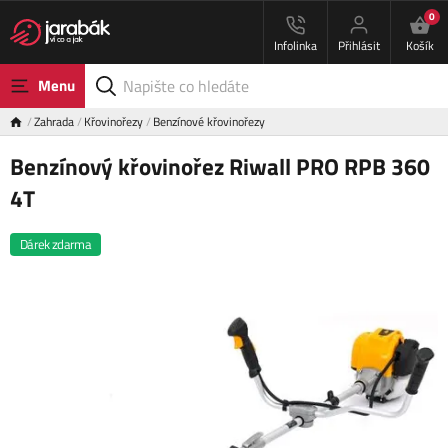
0
Infolinka
Přihlásit
Košík
Menu
Zahrada
Křovinořezy
Benzínové křovinořezy
Benzínový křovinořez Riwall PRO RPB 360
4T
Dárek zdarma