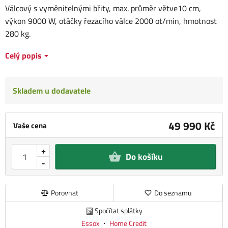
Válcový s vyměnitelnými břity, max. průměr větve10 cm,
výkon 9000 W, otáčky řezacího válce 2000 ot/min, hmotnost
280 kg.
Celý popis
Skladem u dodavatele
49 990 Kč
Vaše cena
+
Do košíku
-
Porovnat
Do seznamu
Spočítat splátky
Essox
・
Home Credit