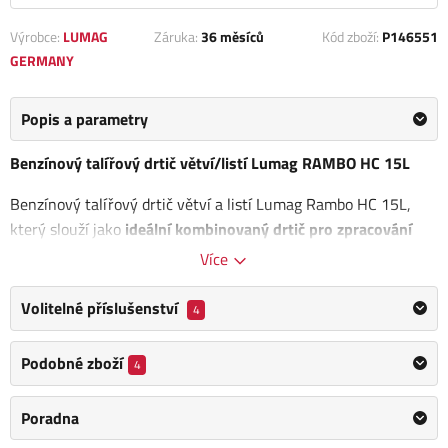
Výrobce:
LUMAG
Záruka:
36 měsíců
Kód zboží:
P146551
GERMANY
Popis a parametry
Benzínový talířový drtič větví/listí Lumag RAMBO HC 15L
Benzínový talířový drtič větví a listí Lumag Rambo HC 15L,
který slouží jako
ideální kombinovaný drtič pro zpracování
dřevitého odpadu a listí do průměru 100 mm
. Zpracovaný
Více
materiál najde skvělé využití při mulčování dřevin nebo jako
příměs do kompostu.
Volitelné příslušenství
4
Stroj je poháněn
výkonným benzínovým motorem s výkonem
Podobné zboží
4
9 kW při 3600 otáčkách za minutu
, který zajišťuje plynulé a
efektivní drcení veškerého dřevního odpadu. Díky
Poradna
benzínovému pohonu je HC-15L
perfektní volbou pro zahrady
a pozemky bez přístupu k elektrické energii.