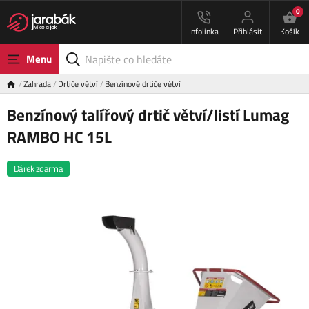
0
Infolinka
Přihlásit
Košík
Menu
Zahrada
Drtiče větví
Benzínové drtiče větví
Benzínový talířový drtič větví/listí Lumag
RAMBO HC 15L
Dárek zdarma