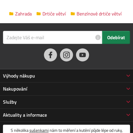
Pro maximální pohodlí při používání je drtič
vybaven
Zahrada
Drtiče větví
Benzínové drtiče větví
integrovaným podvozkem,
který
umožňuje snadnou
manipulaci
a přepravu. Praktické startování je zajištěno dvěma
způsoby -
elektrickým startérem nebo manuálním reverzním
i
Odebírat
startováním
, což poskytuje uživateli flexibilitu při uvádění
stroje do chodu.
Motor: 4taktní benzínový 1válec, OHV
Výkon motoru: 9 kW při 3600 ot./min.
Objem motoru: 420 cm3
Výhody nákupu
Množství oleje: 1,2 l
Proč nakupovat u nás
Nakupování
Startér: elektrický startér + reverzní startování
3letá záruka Jarabák
Palivo: bezolovnatý benzín
Obchodní podmínky
Služby
Vrácení zboží do 30 dnů
Objem palivové nádrže: 6,5 l
Doprava a platba
Otáčky řezacího válce: 2000 ot/min
Prodloužená záruka
Servis
Aktuality a informace
Vrácení zboží
Počet žacích nožů: 18 (6x sada po 3 nožích)
Doprava Jarabák
Všechny doplňkové služby
Reklamace
Magazín
Počet řezných nožů: 4 (2x malý, 2x veliký)
Více o nás
S několika
sušenkami
nám to měření a kutění půjde lépe od ruky,
Profesionální instalace robotické sekačky