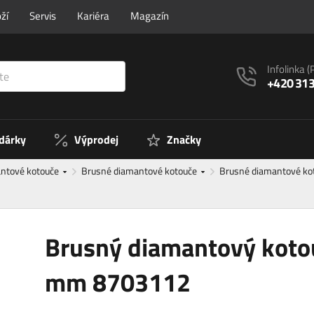
ží
Servis
Kariéra
Magazín
Infolinka
(
+420 313
 dárky
Výprodej
Značky
ntové kotouče
Brusné diamantové kotouče
Brusné diamantové k
Brusný diamantový kot
mm 8703112