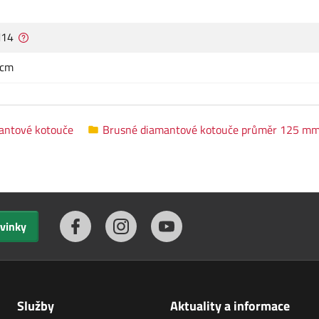
M14
 cm
antové kotouče
Brusné diamantové kotouče průměr 125 m
ovinky
Služby
Aktuality a informace