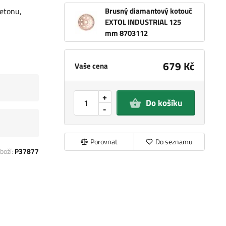
etonu,
Brusný diamantový kotouč
EXTOL INDUSTRIAL 125
mm 8703112
679 Kč
Vaše cena
+
Do košíku
-
Porovnat
Do seznamu
boží:
P37877