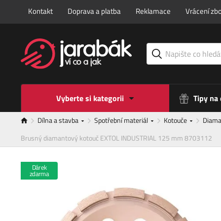
Kontakt
Doprava a platba
Reklamace
Vrácení zbo
Vyberte si kategorii
Tipy na
Dílna a stavba
Spotřební materiál
Kotouče
Diama
Brusný diamantový kotouč EXTOL INDUSTRIAL 125 mm 8703112
Dárek
zdarma