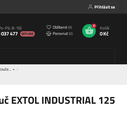
Přihlásit se
0
Oblíbené
(
0
)
Po-Pá: 8-16)
Košík
 037 477
0 Kč
Porovnat
(
0
)
OFFLINE
otouče…
ouč EXTOL INDUSTRIAL 125