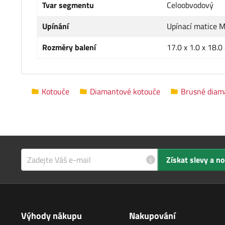
Tvar segmentu
Celoobvodový
Upínání
Upínací matice 
Rozměry balení
17.0 x 1.0 x 18.0
Kotouče
Diamantové kotouče
Brusné diam
i
Získat slevy a n
Výhody nákupu
Nakupování