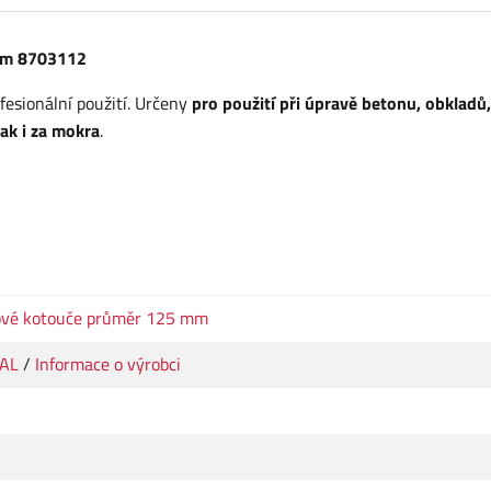
mm 8703112
fesionální použití. Určeny
pro použití při úpravě betonu, obkladů,
tak i za mokra
.
ové kotouče průměr 125 mm
IAL
/
Informace o výrobci