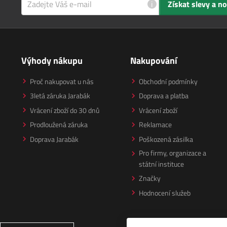
i
Získat slevy a n
Výhody nákupu
Nakupování
Proč nakupovat u nás
Obchodní podmínky
3letá záruka Jarabák
Doprava a platba
Vrácení zboží do 30 dnů
Vrácení zboží
Prodloužená záruka
Reklamace
Doprava Jarabák
Poškozená zásilka
Pro firmy, organizace a
státní instituce
Značky
Hodnocení služeb