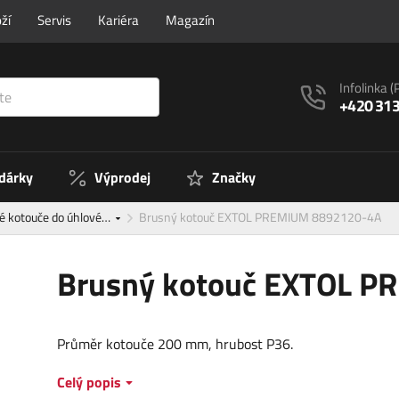
ží
Servis
Kariéra
Magazín
Infolinka
(
+420 313
 dárky
Výprodej
Značky
é kotouče do úhlové…
Brusný kotouč EXTOL PREMIUM 8892120-4A
Brusný kotouč EXTOL 
Průměr kotouče 200 mm, hrubost P36.
Celý popis