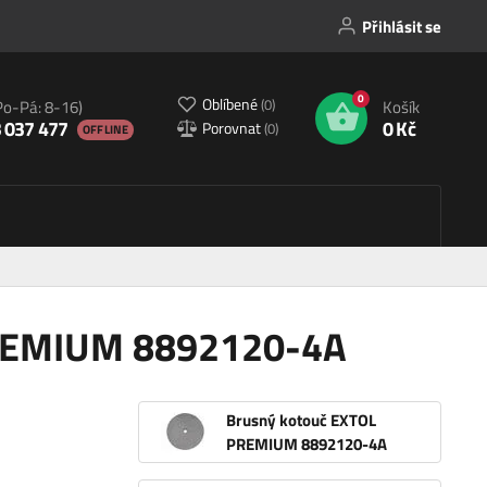
Přihlásit se
0
Oblíbené
(
0
)
Po-Pá: 8-16)
Košík
 037 477
0 Kč
Porovnat
(
0
)
OFFLINE
PREMIUM 8892120-4A
Brusný kotouč EXTOL
PREMIUM 8892120-4A