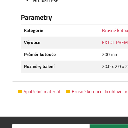
Hrubost: P36
Parametry
Kategorie
Brusné kotou
Výrobce
EXTOL PREM
Průměr kotouče
200 mm
Rozměry balení
20.0 x 2.0 x 
Spotřební materiál
Brusné kotouče do úhlové b