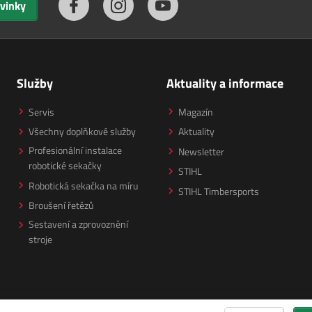
ovinky
Služby
Aktuality a informace
Servis
Magazín
Všechny doplňkové služby
Aktuality
Profesionální instalace
Newsletter
robotické sekačky
STIHL
Robotická sekačka na míru
STIHL Timbersports
Broušení řetězů
Sestavení a zprovoznění
stroje