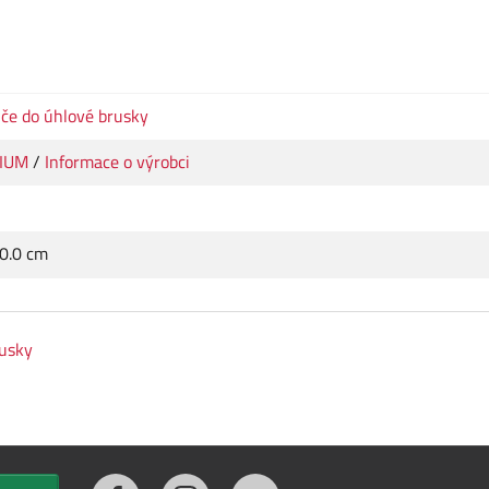
če do úhlové brusky
IUM
/
Informace o výrobci
20.0 cm
rusky