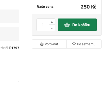
250 Kč
Vaše cena
+
Do košíku
-
Porovnat
Do seznamu
 zboží:
P1797