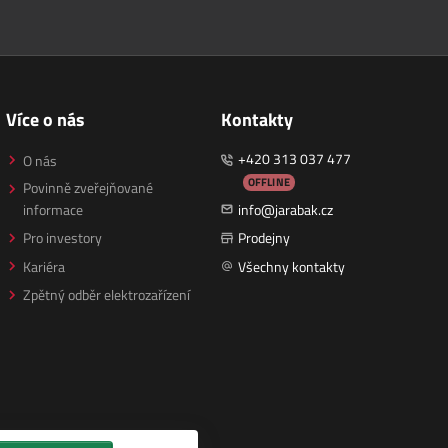
Více o nás
Kontakty
+420 313 037 477
O nás
OFFLINE
Povinně zveřejňované
informace
info@jarabak.cz
Pro investory
Prodejny
Kariéra
Všechny kontakty
Zpětný odběr elektrozařízení