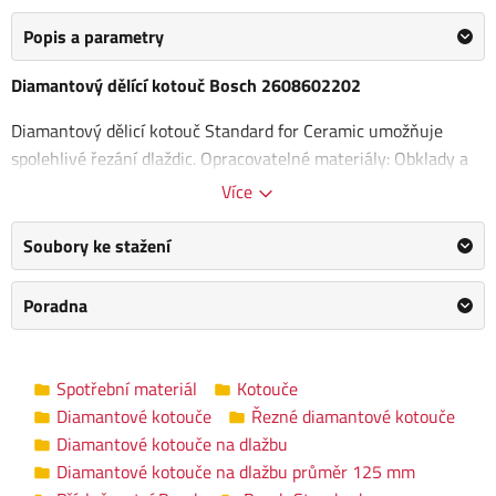
Popis a parametry
Diamantový dělící kotouč Bosch 2608602202
Diamantový dělicí kotouč Standard for Ceramic umožňuje
spolehlivé řezání dlaždic. Opracovatelné materiály: Obklady a
keramika.
Více
Průměr: 125 mm
Soubory ke stažení
Průměr otvoru: 22,23 mm
Šířka: 1,6 mm
Poradna
Výška segmentu: 7 mm
Diamantové kotouče na dlažbu průměr
Kategorie
Spotřební materiál
Kotouče
125 mm
Diamantové kotouče
Řezné diamantové kotouče
Výrobce
BOSCH
/
Informace o výrobci
Diamantové kotouče na dlažbu
Diamantové kotouče na dlažbu průměr 125 mm
Průměr