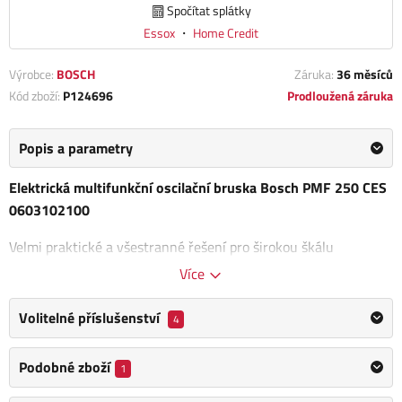
Spočítat splátky
Essox
・
Home Credit
Výrobce:
BOSCH
Záruka:
36 měsíců
Kód zboží:
P124696
Prodloužená záruka
Popis a parametry
Elektrická multifunkční oscilační bruska Bosch PMF 250 CES
0603102100
Velmi praktické a všestranné řešení pro širokou škálu
náročných kutilských projektů. Výkonný motor
s elektronickou
Více
předvolbou otáček.
Řežte, bruste, škrábejte, frézujte, pilujte
a leštěte celou škálu materiálů.
Volitelné příslušenství
4
Oscilační úhel: 2,8 °
Podobné zboží
1
Výstupní výkon: 130 W
Rozměry (d × š × v): 386 x 291 x 112 mm