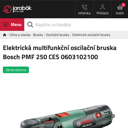
0
Infolinka
Přihlásit
Košík
Menu
Dílna a stavba
Brusky
Oscilační brusky
Elektrické oscilační brusky
Elektrická multifunkční oscilační bruska
Bosch PMF 250 CES 0603102100
Dárek zdarma