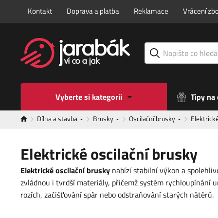
Kontakt
Doprava a platba
Reklamace
Vrácení zbo
Vyberte si kategorii
Tipy na
Dílna a stavba
Brusky
Oscilační brusky
Elektrick
Elektrické oscilační brusky
Elektrické oscilační brusky
nabízí stabilní výkon a spolehl
zvládnou i tvrdší materiály, přičemž systém rychloupínán
rozích, začišťování spár nebo odstraňování starých nátěrů.