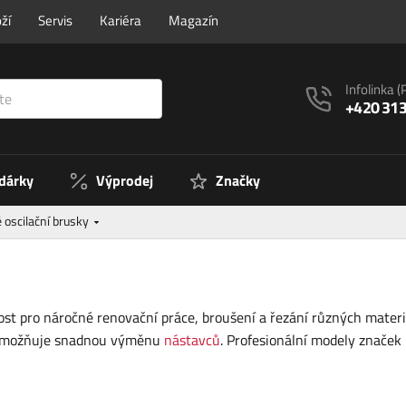
ží
Servis
Kariéra
Magazín
Infolinka
(
+420 313
 dárky
Výprodej
Značky
é oscilační brusky
ivost pro náročné renovační práce, broušení a řezání různých mater
í umožňuje snadnou výměnu
nástavců
. Profesionální modely značek 