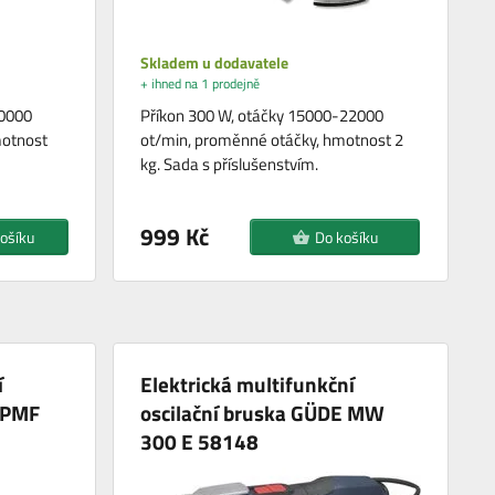
Skladem u dodavatele
+ ihned na 1 prodejně
20000
Příkon 300 W, otáčky 15000-22000
motnost
ot/min, proměnné otáčky, hmotnost 2
kg. Sada s příslušenstvím.
999 Kč
ošíku
Do košíku
í
Elektrická multifunkční
h PMF
oscilační bruska GÜDE MW
300 E 58148