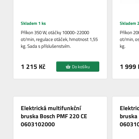
Skladem 1 ks
Skladem 2
Příkon 350 W, otáčky 10000-22000
Příkon 20
ot/min, regulace otáček, hmotnost 1,55
ot/min, os
kg. Sada s příslušenstvím.
kg.
1 215 Kč
1 999 
Do košíku
Elektrická multifunkční
Elektri
bruska Bosch PMF 220 CE
bruska
0603102000
06031