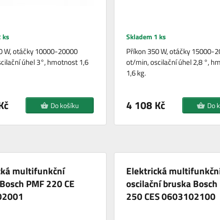
 ks
Skladem 1 ks
0 W, otáčky 10000-20000
Příkon 350 W, otáčky 15000-
cilační úhel 3°, hmotnost 1,6
ot/min, oscilační úhel 2,8 °, h
1,6 kg.
Kč
4 108 Kč
Do košíku
Do k
cká multifunkční
Elektrická multifunkčn
 Bosch PMF 220 CE
oscilační bruska Bosc
02001
250 CES 0603102100