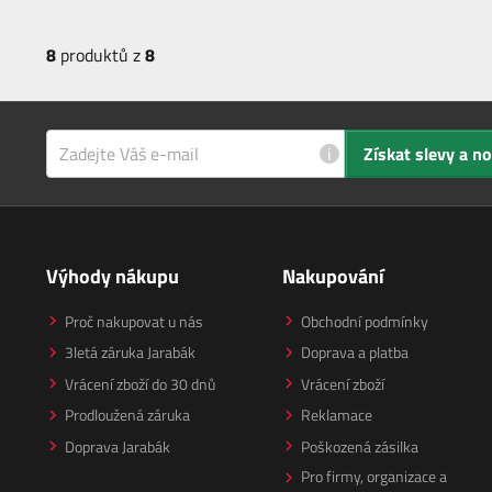
8
produktů z
8
i
Získat slevy a n
Výhody nákupu
Nakupování
Proč nakupovat u nás
Obchodní podmínky
3letá záruka Jarabák
Doprava a platba
Vrácení zboží do 30 dnů
Vrácení zboží
Prodloužená záruka
Reklamace
Doprava Jarabák
Poškozená zásilka
Pro firmy, organizace a