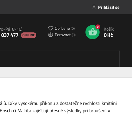
Přihlásit se
0
Oblíbené
(
0
)
Po-Pá: 8-16)
Košík
 037 477
0 Kč
Porovnat
(
0
)
OFFLINE
iálů. Díky vysokému příkonu a dostatečné rychlosti kmitání
Bosch či Makita zajišťují přesné výsledky při broušení v