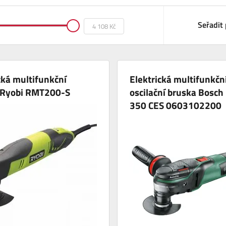
Seřadit 
cká multifunkční
Elektrická multifunkčn
 Ryobi RMT200-S
oscilační bruska Bosc
350 CES 0603102200