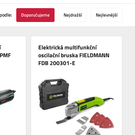
podle:
Doporučujeme
Nejdražší
Nejlevnější
í
Elektrická multifunkční
h PMF
oscilační bruska FIELDMANN
FDB 200301-E