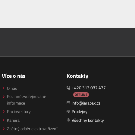
Více o nás
Kontakty
+420 313 037 477
O nás
OFFLINE
Povinně zveřejňované
informace
info@jarabak.cz
Pro investory
Prodejny
Kariéra
Všechny kontakty
Zpětný odběr elektrozařízení