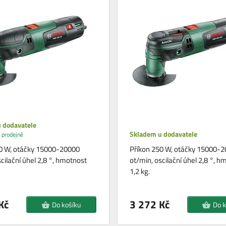
 dodavatele
Skladem u dodavatele
 prodejně
0 W, otáčky 15000-20000
Příkon 250 W, otáčky 15000-
cilační úhel 2,8 °, hmotnost
ot/min, oscilační úhel 2,8 °, h
1,2 kg.
Kč
3 272 Kč
Do košíku
Do k