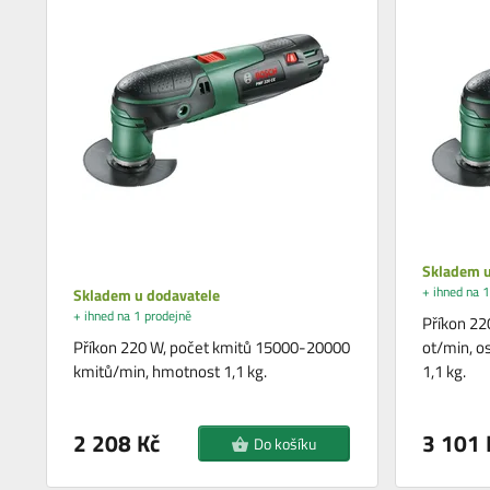
Skladem u
+ ihned na 1
Skladem u dodavatele
+ ihned na 1 prodejně
Příkon 22
Příkon 220 W, počet kmitů 15000-20000
ot/min, os
kmitů/min, hmotnost 1,1 kg.
1,1 kg.
2 208 Kč
3 101 
Do košíku