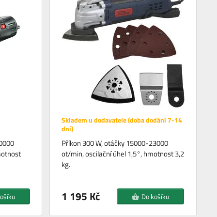
Skladem u dodavatele (doba dodání 7-14
dní)
20000
Příkon 300 W, otáčky 15000-23000
motnost
ot/min, oscilační úhel 1,5°, hmotnost 3,2
kg.
1 195 Kč
ošíku
Do košíku