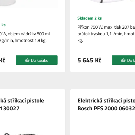
Skladem 2 ks
 ks
Příkon 750 W, max. tlak 207 ba
0 W, objem nádržky 800 ml,
průtok tryskou 1,1 l/min, hmot
 g/min, hmotnost 1,9 kg.
kg.
Kč
5 645 Kč
Do košíku
Do k
ká stříkací pistole
Elektrická stříkací pist
 130027
Bosch PFS 2000 0603