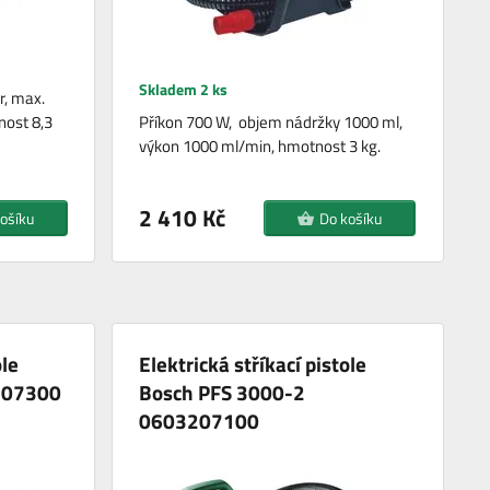
Skladem 2 ks
r, max.
nost 8,3
Příkon 700 W, objem nádržky 1000 ml,
výkon 1000 ml/min, hmotnost 3 kg.
2 410 Kč
ošíku
Do košíku
ole
Elektrická stříkací pistole
207300
Bosch PFS 3000-2
0603207100