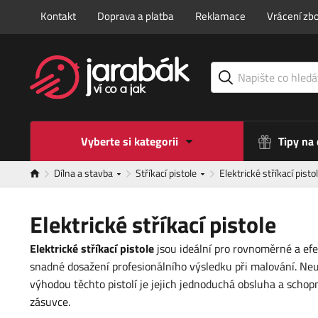
Kontakt
Doprava a platba
Reklamace
Vrácení zbo
Vyberte si kategorii
Tipy na
Dílna a stavba
Stříkací pistole
Elektrické stříkací pisto
Elektrické stříkací pistole
Elektrické stříkací pistole
jsou ideální pro rovnoměrné a efek
snadné dosažení profesionálního výsledku při malování. Neust
výhodou těchto pistolí je jejich jednoduchá obsluha a scho
zásuvce.