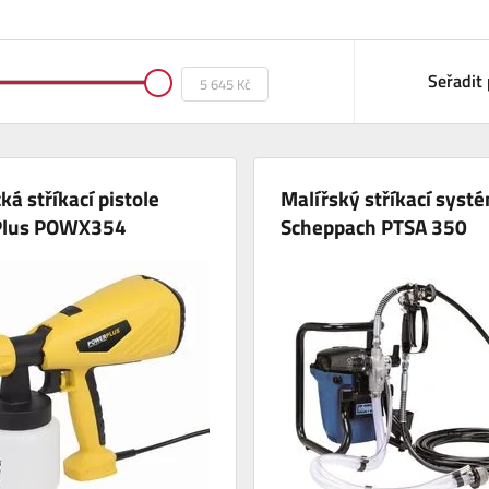
Seřadit 
ká stříkací pistole
Malířský stříkací syst
Plus POWX354
Scheppach PTSA 350