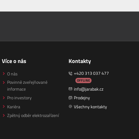
Více o nás
Kontakty
+420 313 037 477
O nás
OFFLINE
Povinně zveřejňované
informace
info@jarabak.cz
Pro investory
Prodejny
Kariéra
Všechny kontakty
Zpětný odběr elektrozařízení