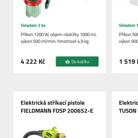
Skladem 2 ks
Skladem 1
Příkon 1200 W, objem nádržky 1000 ml,
Příkon 50
výkon 500 ml/min, hmotnost 4,9 kg.
výkon 900
4 222 Kč
1 519 
Do košíku
Elektrická stříkací pistole
Elektric
FIELDMANN FDSP 200652-E
TUSON