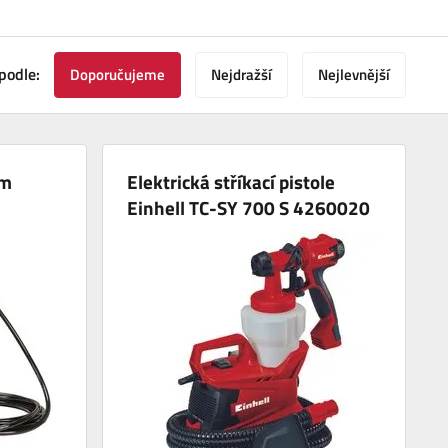
podle:
Doporučujeme
Nejdražší
Nejlevnější
ém
Elektrická stříkací pistole
Einhell TC-SY 700 S 4260020