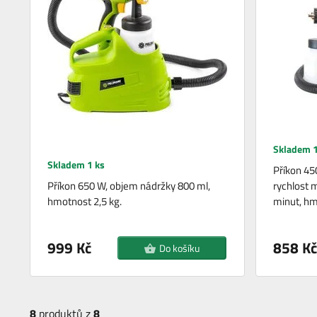
Skladem 1
Skladem 1 ks
Příkon 45
Příkon 650 W, objem nádržky 800 ml,
rychlost 
hmotnost 2,5 kg.
minut, hm
999 Kč
858 Kč
Do košíku
8
produktů z
8