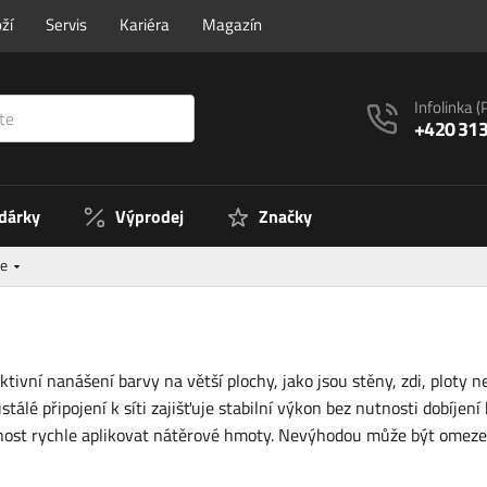
ží
Servis
Kariéra
Magazín
Infolinka
(
+420 313
 dárky
Výprodej
Značky
le
tivní nanášení barvy na větší plochy, jako jsou stěny, zdi, ploty 
álé připojení k síti zajišťuje stabilní výkon bez nutnosti dobíjen
pnost rychle aplikovat nátěrové hmoty. Nevýhodou může být omezen