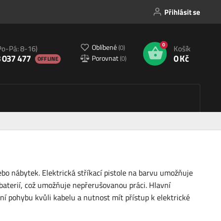
Přihlásit se
0
Oblíbené
(
0
)
Po-Pá: 8-16)
Košík
 037 477
0 Kč
Porovnat
(
0
)
OFFLINE
nebo nábytek. Elektrická stříkací pistole na barvu umožňuje
í baterií, což umožňuje nepřerušovanou práci. Hlavní
í pohybu kvůli kabelu a nutnost mít přístup k elektrické