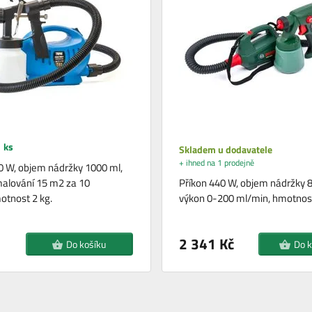
 ks
Skladem u dodavatele
+ ihned na 1 prodejně
0 W, objem nádržky 1000 ml,
malování 15 m2 za 10
Příkon 440 W, objem nádržky 8
otnost 2 kg.
výkon 0-200 ml/min, hmotnost
2 341 Kč
Do košíku
Do k