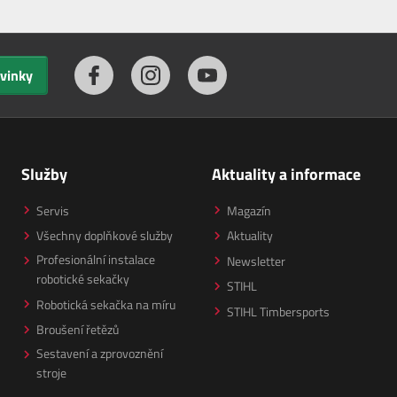
ovinky
Služby
Aktuality a informace
Servis
Magazín
Všechny doplňkové služby
Aktuality
Profesionální instalace
Newsletter
robotické sekačky
STIHL
Robotická sekačka na míru
STIHL Timbersports
Broušení řetězů
Sestavení a zprovoznění
stroje