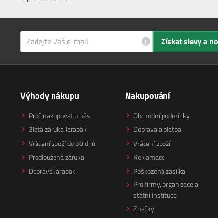
i
Získat slevy a n
Výhody nákupu
Nakupování
Proč nakupovat u nás
Obchodní podmínky
3letá záruka Jarabák
Doprava a platba
Vrácení zboží do 30 dnů
Vrácení zboží
Prodloužená záruka
Reklamace
Doprava Jarabák
Poškozená zásilka
Pro firmy, organizace a
státní instituce
Značky