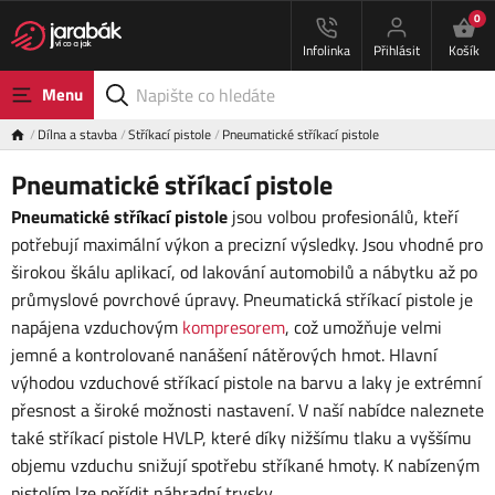
0
Infolinka
Přihlásit
Košík
Menu
Dílna a stavba
Stříkací pistole
Pneumatické stříkací pistole
Pneumatické stříkací pistole
Pneumatické stříkací pistole
jsou volbou profesionálů, kteří
potřebují maximální výkon a precizní výsledky. Jsou vhodné pro
širokou škálu aplikací, od lakování automobilů a nábytku až po
průmyslové povrchové úpravy. Pneumatická stříkací pistole je
napájena vzduchovým
kompresorem
, což umožňuje velmi
jemné a kontrolované nanášení nátěrových hmot. Hlavní
výhodou vzduchové stříkací pistole na barvu a laky je extrémní
přesnost a široké možnosti nastavení. V naší nabídce naleznete
také stříkací pistole HVLP, které díky nižšímu tlaku a vyššímu
objemu vzduchu snižují spotřebu stříkané hmoty. K nabízeným
pistolím lze pořídit náhradní trysky.