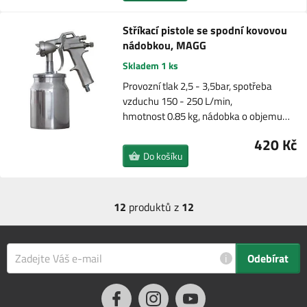
Stříkací pistole se spodní kovovou
nádobkou, MAGG
Skladem 1 ks
Provozní tlak 2,5 - 3,5bar, spotřeba
vzduchu 150 - 250 L/min,
hmotnost 0.85 kg, nádobka o objemu…
420 Kč
Do košíku
12
produktů z
12
i
Odebírat