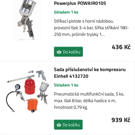
Powerplus POWAIR0105
Skladem 1 ks
Stříkací pistole s horní nádobou,
provozní tlak 3-4 bar, šířka stříkání 180-
250 mm, průměr trysky 1…
436 Kč
Do košíku
Sada příslušenství ke kompresoru
Einhell 4132720
Skladem 1 ks
Pneumatická multifunkční sada, 5 ks,
max. tlak 8 bar, délka hadice 4 m,
hmotnost 0,79 kg.
939 Kč
Do košíku