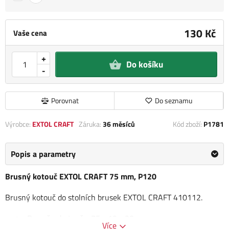
130 Kč
Vaše cena
+
Do košíku
-
Porovnat
Do seznamu
Výrobce:
EXTOL CRAFT
Záruka:
36 měsíců
Kód zboží:
P1781
Popis a parametry
Brusný kotouč EXTOL CRAFT 75 mm, P120
Brusný kotouč do stolních brusek EXTOL CRAFT 410112.
Rozměry kotouče: 75 x 10 x 20 mm
Více