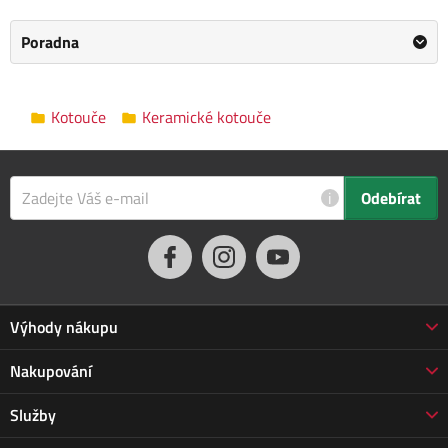
Zrnitost: P120
Poradna
Kategorie
Kotouče
Výrobce
EXTOL CRAFT
/
Informace o výrobci
Kotouče
Keramické kotouče
Průměr kotouče
75 mm
Vnitřní průměr
10 mm
i
Odebírat
Tloušťka kotouče
20 mm
Zrnitost
P120
Rozměry balení
8.0 x 3.0 x 11.0 cm
Výhody nákupu
Proč nakupovat u nás
Nakupování
3letá záruka Jarabák
Obchodní podmínky
Služby
Vrácení zboží do 30 dnů
Doprava a platba