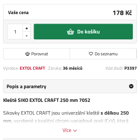
178 Kč
Vaše cena
+
Do košíku
-
Porovnat
Do seznamu
Výrobce:
EXTOL CRAFT
Záruka:
36 měsíců
Kód zboží:
P3397
Popis a parametry
Kleště SIKO EXTOL CRAFT 250 mm 7052
Sikovky EXTOL CRAFT jsou univerzální kleště
s délkou 250
mm
, vyrobené z kvalitní chrom-vanadiové oceli (CrV), která
zajišťuje dlouhou životnost a odolnost proti opotřebení. Tyto
Více
kleště jsou vybaveny ergonomicky tvarovanou pogumovanou