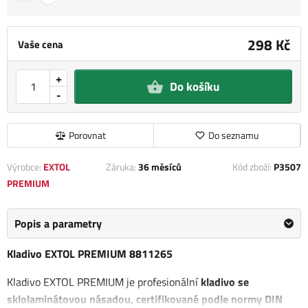
298 Kč
Vaše cena
+
Do košíku
-
Porovnat
Do seznamu
Výrobce:
EXTOL
Záruka:
36 měsíců
Kód zboží:
P3507
PREMIUM
Popis a parametry
Kladivo EXTOL PREMIUM 8811265
Kladivo EXTOL PREMIUM je profesionální
kladivo se
sklolaminátovou násadou, certifikované podle normy DIN