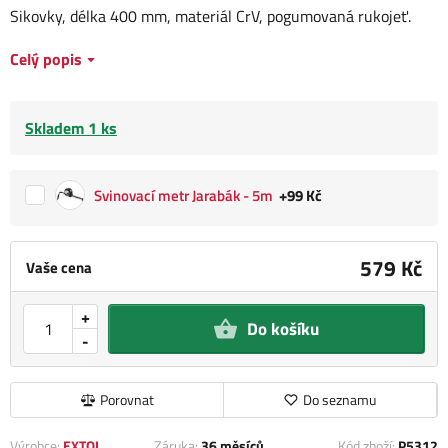
Sikovky, délka 400 mm, materiál CrV, pogumovaná rukojeť.
Celý popis
Skladem 1 ks
Svinovací metr Jarabák - 5m
+99 Kč
579 Kč
Vaše cena
+
Do košíku
-
Porovnat
Do seznamu
Výrobce:
EXTOL
Záruka:
36 měsíců
Kód zboží:
P5312