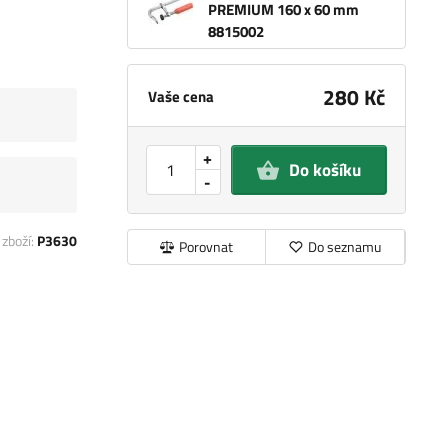
PREMIUM 160 x 60 mm
8815002
280 Kč
Vaše cena
+
Do košíku
-
 zboží:
P3630
Porovnat
Do seznamu