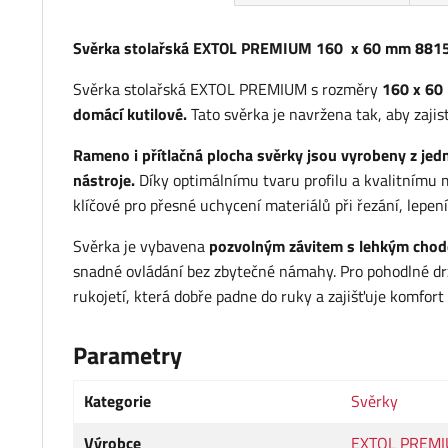
Svěrka stolařská EXTOL PREMIUM 160 x 60 mm 881
Svěrka stolařská EXTOL PREMIUM s rozměry
160 x 60 
domácí kutilové.
Tato svěrka je navržena tak, aby zajist
Rameno i přítlačná plocha svěrky jsou vyrobeny z je
nástroje.
Díky optimálnímu tvaru profilu a kvalitnímu m
klíčové pro přesné uchycení materiálů při řezání, lepen
Svěrka je vybavena
pozvolným závitem s lehkým chode
snadné ovládání bez zbytečné námahy. Pro pohodlné dr
rukojetí, která dobře padne do ruky a zajišťuje komfort i 
Parametry
Kategorie
Svěrky
Výrobce
EXTOL PREM