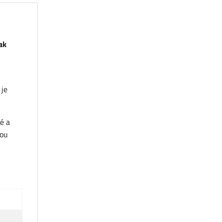
ak
 je
é a
vou