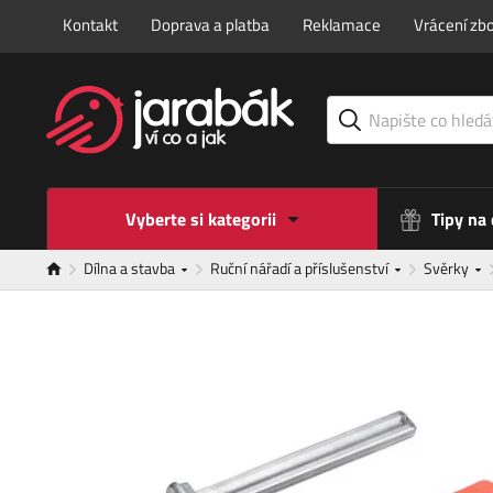
Kontakt
Doprava a platba
Reklamace
Vrácení zbo
Vyberte si kategorii
Tipy na
Dílna a stavba
Ruční nářadí a příslušenství
Svěrky