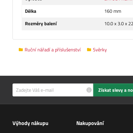
Délka
160 mm
Rozměry balení
10.0 x 3.0 x 2
Ruční nářadí a příslušenství
Svěrky
i
Získat slevy a n
Výhody nákupu
Nakupování