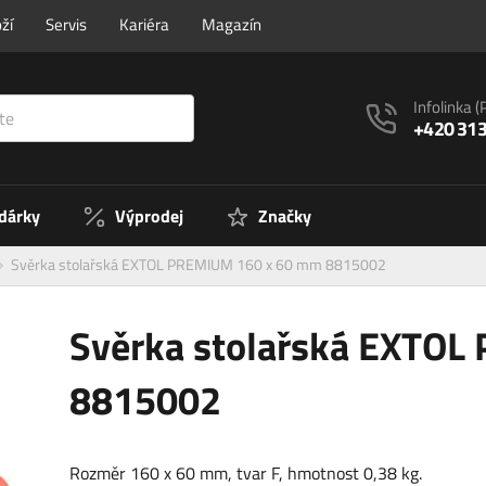
ží
Servis
Kariéra
Magazín
Infolinka
(
+420 313
 dárky
Výprodej
Značky
Svěrka stolařská EXTOL PREMIUM 160 x 60 mm 8815002
Svěrka stolařská EXTO
8815002
Rozměr 160 x 60 mm, tvar F, hmotnost 0,38 kg.