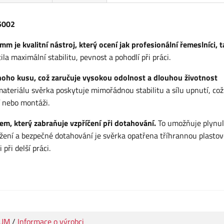
5002
mm je kvalitní nástroj, který ocení jak profesionální řemeslníci, t
ila maximální stabilitu, pevnost a pohodlí při práci.
dnoho kusu, což zaručuje vysokou odolnost a dlouhou životnost
ateriálu svěrka poskytuje mimořádnou stabilitu a sílu upnutí, což
í nebo montáži.
m, který zabraňuje vzpříčení při dotahování.
To umožňuje plynul
žení a bezpečné dotahování je svěrka opatřena tříhrannou plasto
při delší práci.
IUM
/
Informace o výrobci