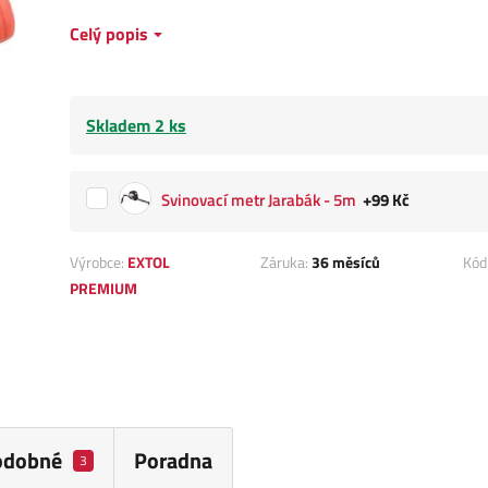
Celý popis
Skladem 2 ks
Svinovací metr Jarabák - 5m
+99 Kč
Výrobce:
EXTOL
Záruka:
36 měsíců
Kód
PREMIUM
odobné
Poradna
3