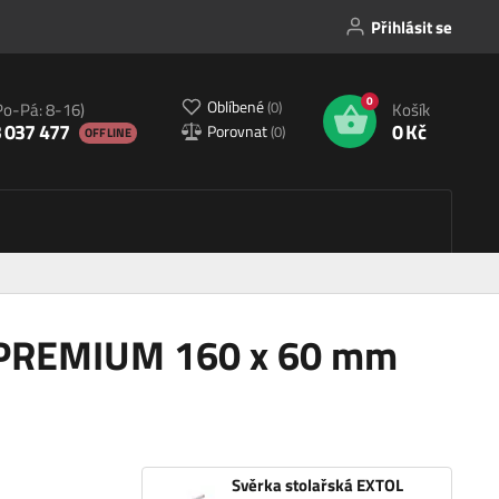
Přihlásit se
0
Oblíbené
(
0
)
Po-Pá: 8-16)
Košík
 037 477
0 Kč
Porovnat
(
0
)
OFFLINE
L PREMIUM 160 x 60 mm
Svěrka stolařská EXTOL